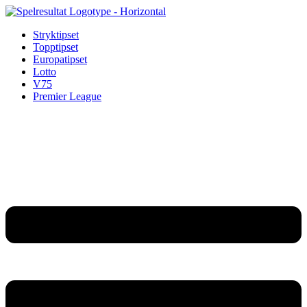
Hoppa
till
Stryktipset
innehåll
Topptipset
Europatipset
Lotto
V75
Premier League