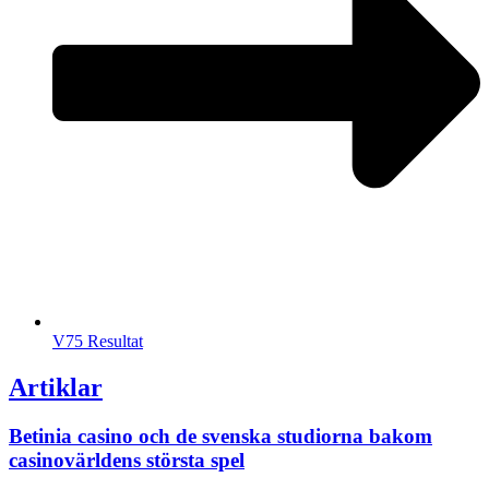
V75 Resultat
Artiklar
Betinia casino och de svenska studiorna bakom
casinovärldens största spel