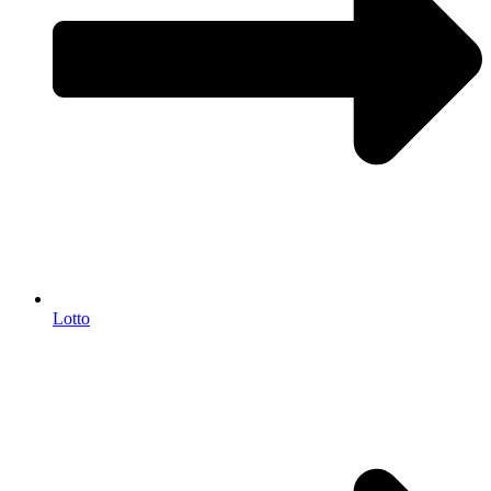
Lotto