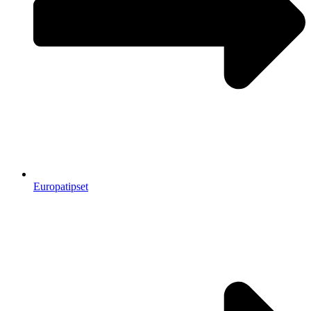
Europatipset