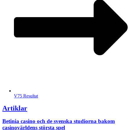
V75 Resultat
Artiklar
Betinia casino och de svenska studiorna bakom
casinovärldens största spel