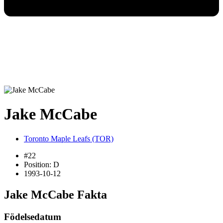
Jake McCabe
Toronto Maple Leafs (TOR)
#22
Position: D
1993-10-12
Jake McCabe Fakta
Födelsedatum