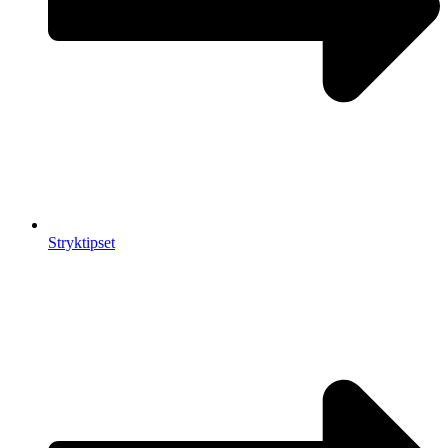
Stryktipset