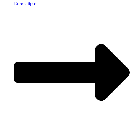
Europatipset