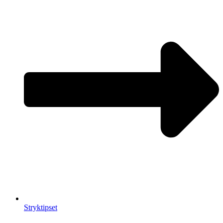
Stryktipset