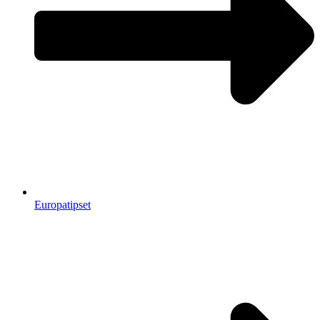
Europatipset