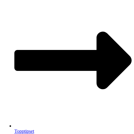
Topptipset