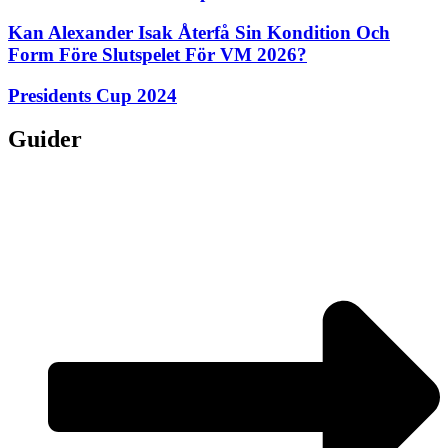
Kan Alexander Isak Återfå Sin Kondition Och
Form Före Slutspelet För VM 2026?
Presidents Cup 2024
Guider