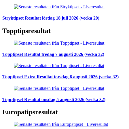
Stryktipset Resultat lördag 18 juli 2026 (vecka 29)
Topptipsresultat
Topptipset Resultat fredag 7 augusti 2026 (vecka 32)
Topptipset Extra Resultat torsdag 6 augusti 2026 (vecka 32)
Topptipset Resultat onsdag 5 augusti 2026 (vecka 32)
Europatipsresultat