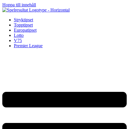
Hoppa till innehåll
Stryktipset
Topptipset
Europatipset
Lotto
V75
Premier League