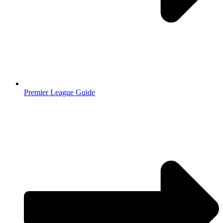
Premier League Guide