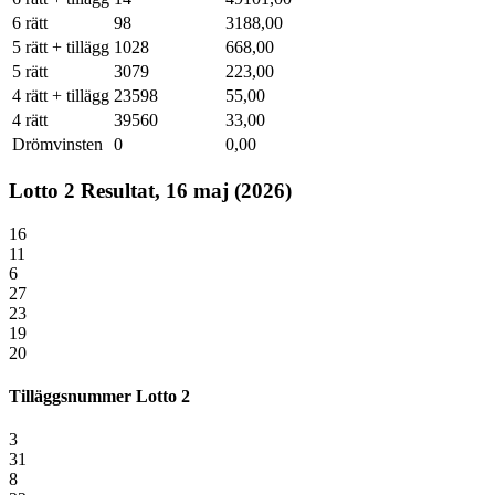
6 rätt
98
3188,00
5 rätt + tillägg
1028
668,00
5 rätt
3079
223,00
4 rätt + tillägg
23598
55,00
4 rätt
39560
33,00
Drömvinsten
0
0,00
Lotto 2 Resultat,
16 maj (2026)
16
11
6
27
23
19
20
Tilläggsnummer Lotto 2
3
31
8