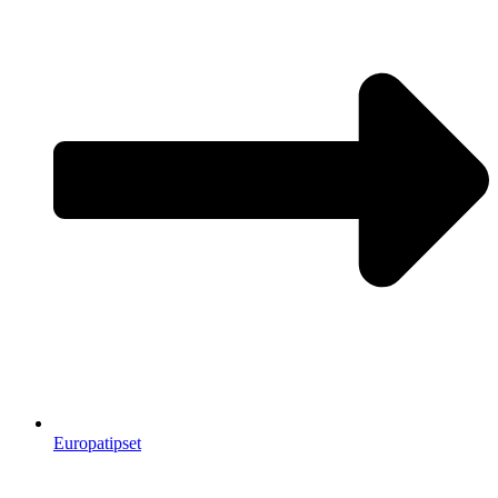
Europatipset