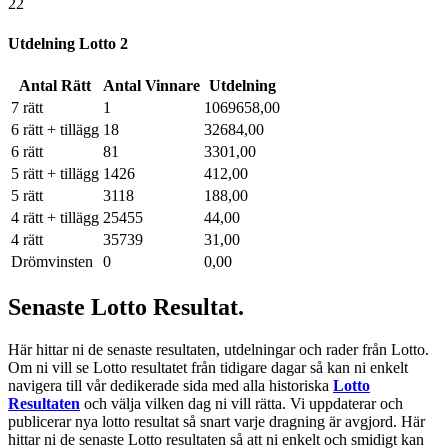
22
Utdelning Lotto 2
Antal Rätt
Antal Vinnare
Utdelning
7 rätt
1
1069658,00
6 rätt + tillägg
18
32684,00
6 rätt
81
3301,00
5 rätt + tillägg
1426
412,00
5 rätt
3118
188,00
4 rätt + tillägg
25455
44,00
4 rätt
35739
31,00
Drömvinsten
0
0,00
Senaste Lotto Resultat.
Här hittar ni de senaste resultaten, utdelningar och rader från Lotto.
Om ni vill se Lotto resultatet från tidigare dagar så kan ni enkelt
navigera till vår dedikerade sida med alla historiska
Lotto
Resultaten
och välja vilken dag ni vill rätta. Vi uppdaterar och
publicerar nya lotto resultat så snart varje dragning är avgjord. Här
hittar ni de senaste Lotto resultaten så att ni enkelt och smidigt kan