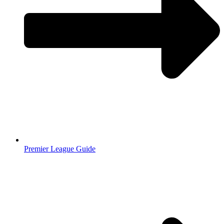
Premier League Guide