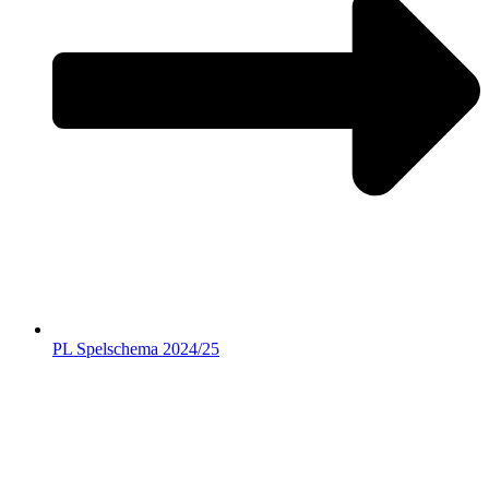
PL Spelschema 2024/25