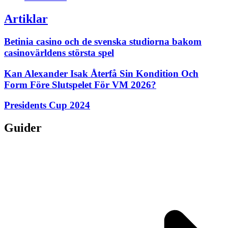
Artiklar
Betinia casino och de svenska studiorna bakom
casinovärldens största spel
Kan Alexander Isak Återfå Sin Kondition Och
Form Före Slutspelet För VM 2026?
Presidents Cup 2024
Guider