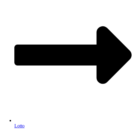
Lotto