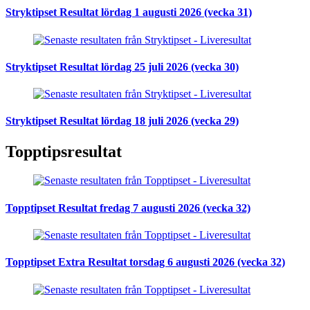
Stryktipset Resultat lördag 1 augusti 2026 (vecka 31)
Stryktipset Resultat lördag 25 juli 2026 (vecka 30)
Stryktipset Resultat lördag 18 juli 2026 (vecka 29)
Topptipsresultat
Topptipset Resultat fredag 7 augusti 2026 (vecka 32)
Topptipset Extra Resultat torsdag 6 augusti 2026 (vecka 32)