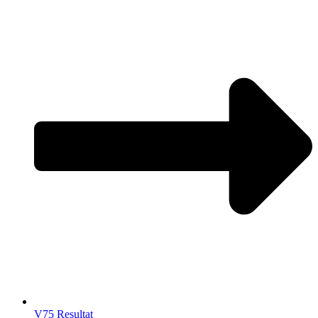
V75 Resultat