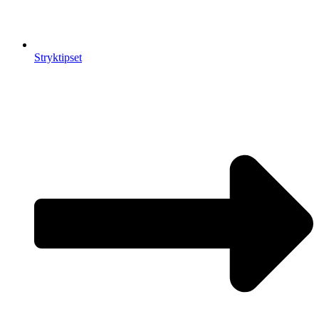
Stryktipset