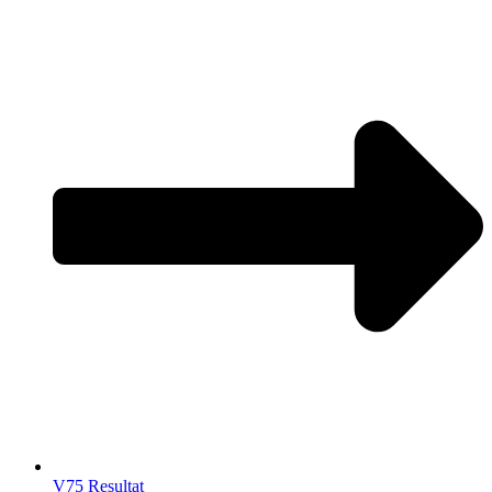
V75 Resultat