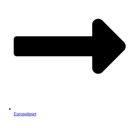
Europatipset