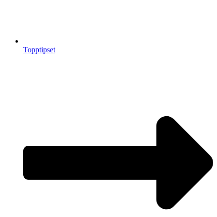
Topptipset