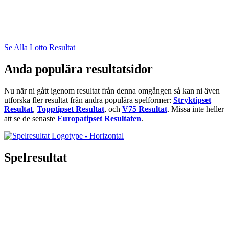
Se Alla Lotto Resultat
Anda populära resultatsidor​
Nu när ni gått igenom resultat från denna omgången så kan ni även
utforska fler resultat från andra populära spelformer:
Stryktipset
Resultat
,
Topptipset Resultat
, och
V75 Resultat
. Missa inte heller
att se de senaste
Europatipset Resultaten
.
Spelresultat