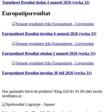
Topptipset Resultat tisdag 4 augusti 2026 (vecka 32)
Europatipsresultat
Europatipset Resultat torsdag 6 augusti 2026 (vecka 32)
Europatipset Resultat söndag 2 augusti 2026 (vecka 31)
Europatipset Resultat torsdag 30 juli 2026 (vecka 31)
Har spelandet blivit ett problem? Ring 020-81 91 00 eller besök
stodlinjen.se.