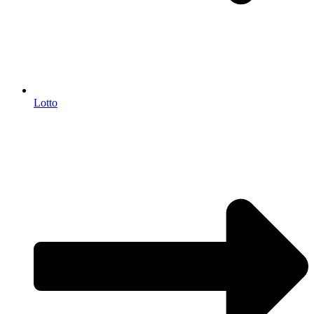
Lotto