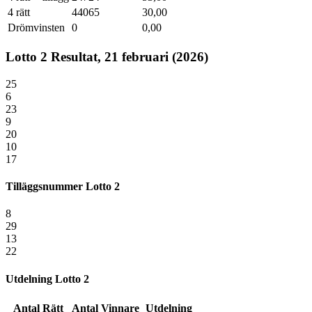
4 rätt
44065
30,00
Drömvinsten
0
0,00
Lotto 2 Resultat,
21 februari (2026)
25
6
23
9
20
10
17
Tilläggsnummer Lotto 2
8
29
13
22
Utdelning Lotto 2
Antal Rätt
Antal Vinnare
Utdelning