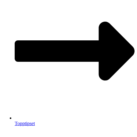
Topptipset