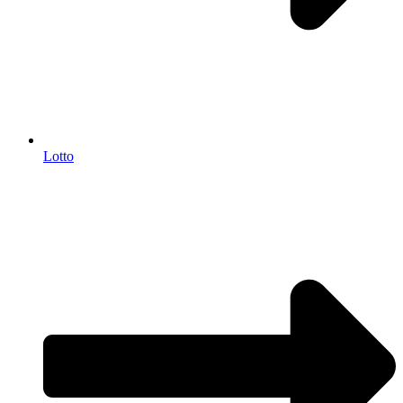
Lotto