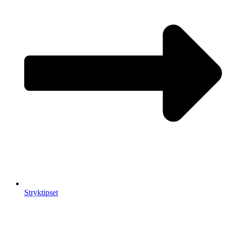
Stryktipset