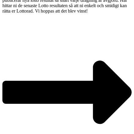
publicerar nya lotto resultat så snart varje dragning är avgjord. Här
hittar ni de senaste Lotto resultaten så att ni enkelt och smidigt kan
rätta er Lottorad. Vi hoppas att det blev vinst!