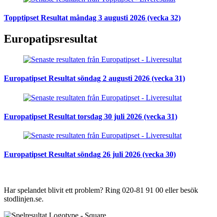
Topptipset Resultat måndag 3 augusti 2026 (vecka 32)
Europatipsresultat
Europatipset Resultat söndag 2 augusti 2026 (vecka 31)
Europatipset Resultat torsdag 30 juli 2026 (vecka 31)
Europatipset Resultat söndag 26 juli 2026 (vecka 30)
Har spelandet blivit ett problem? Ring 020-81 91 00 eller besök
stodlinjen.se.