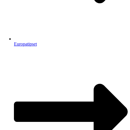
Europatipset