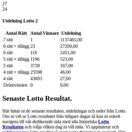
27
24
Utdelning Lotto 2
Antal Rätt
Antal Vinnare
Utdelning
7 rätt
1
1137465,00
6 rätt + tillägg
23
27200,00
6 rätt
116
2451,00
5 rätt + tillägg
1196
523,00
5 rätt
3739
167,00
4 rätt + tillägg
25598
46,00
4 rätt
43693
27,00
Drömvinsten
0
0,00
Senaste Lotto Resultat.
Här hittar ni de senaste resultaten, utdelningar och rader från Lotto.
Om ni vill se Lotto resultatet från tidigare dagar så kan ni enkelt
navigera till vår dedikerade sida med alla historiska
Lotto
Resultaten
och välja vilken dag ni vill rätta. Vi uppdaterar och