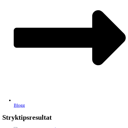
Blogg
Stryktipsresultat