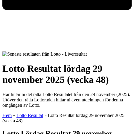
Lotto Resultat lördag 29
november 2025 (vecka 48)
Här hittar ni det rätta Lotto Resultatet från den 29 november (2025).
Utöver den rätta Lottoraden hittar ni även utdelningen för denna
omgången av Lotto.
Hem
»
Lotto Resultat
»
Lotto Resultat lördag 29 november 2025
(vecka 48)
Lotto Lördag Resultat
29 november