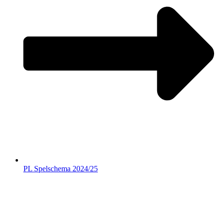
PL Spelschema 2024/25