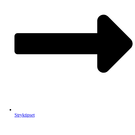
Stryktipset