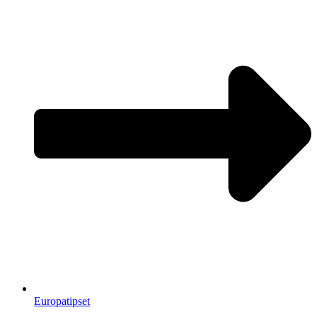
Europatipset