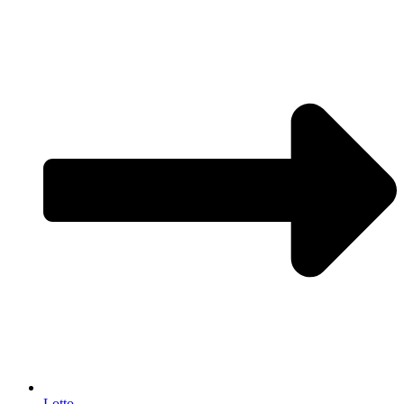
Lotto