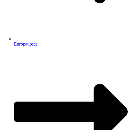
Europatipset