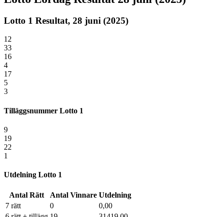
Lotto 1 Resultat,
28 juni (2025)
12
33
16
4
17
5
3
Tilläggsnummer Lotto 1
9
19
22
1
Utdelning Lotto 1
Antal Rätt
Antal Vinnare
Utdelning
7 rätt
0
0,00
6 rätt + tillägg
19
31419,00