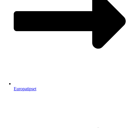
Europatipset