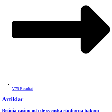
V75 Resultat
Artiklar
Betinia casino och de svenska studiorna bakom