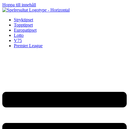
Hoppa till innehåll
Stryktipset
Topptipset
Europatipset
Lotto
V75
Premier League