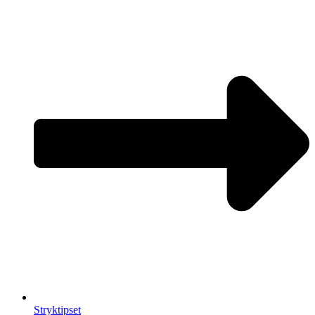
Stryktipset