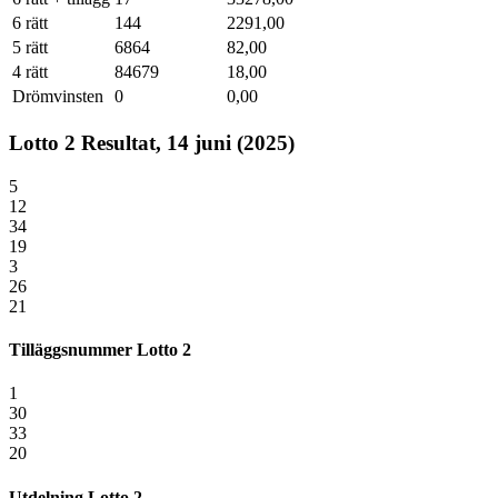
6 rätt
144
2291,00
5 rätt
6864
82,00
4 rätt
84679
18,00
Drömvinsten
0
0,00
Lotto 2 Resultat,
14 juni (2025)
5
12
34
19
3
26
21
Tilläggsnummer Lotto 2
1
30
33
20
Utdelning Lotto 2