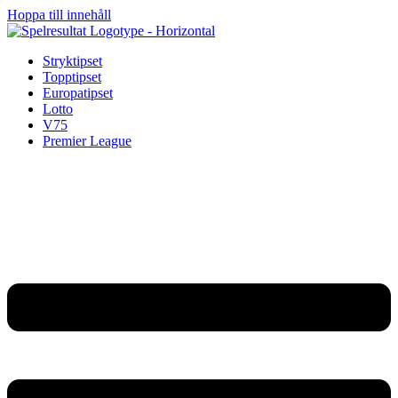
Hoppa till innehåll
Stryktipset
Topptipset
Europatipset
Lotto
V75
Premier League