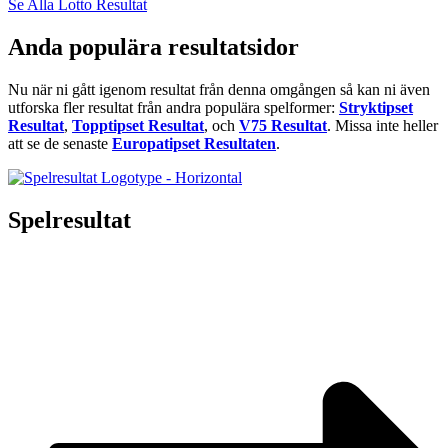
Se Alla Lotto Resultat
Anda populära resultatsidor​
Nu när ni gått igenom resultat från denna omgången så kan ni även
utforska fler resultat från andra populära spelformer:
Stryktipset
Resultat
,
Topptipset Resultat
, och
V75 Resultat
. Missa inte heller
att se de senaste
Europatipset Resultaten
.
Spelresultat