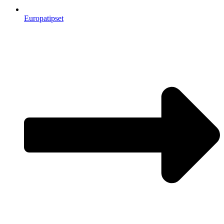
Europatipset