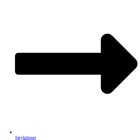
Stryktipset