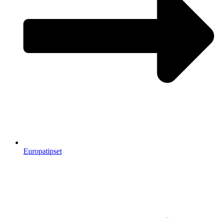
Europatipset