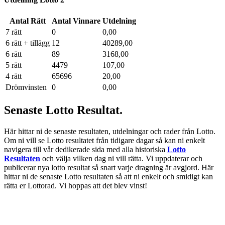
Antal Rätt
Antal Vinnare
Utdelning
7 rätt
0
0,00
6 rätt + tillägg
12
40289,00
6 rätt
89
3168,00
5 rätt
4479
107,00
4 rätt
65696
20,00
Drömvinsten
0
0,00
Senaste Lotto Resultat.
Här hittar ni de senaste resultaten, utdelningar och rader från Lotto.
Om ni vill se Lotto resultatet från tidigare dagar så kan ni enkelt
navigera till vår dedikerade sida med alla historiska
Lotto
Resultaten
och välja vilken dag ni vill rätta. Vi uppdaterar och
publicerar nya lotto resultat så snart varje dragning är avgjord. Här
hittar ni de senaste Lotto resultaten så att ni enkelt och smidigt kan
rätta er Lottorad. Vi hoppas att det blev vinst!