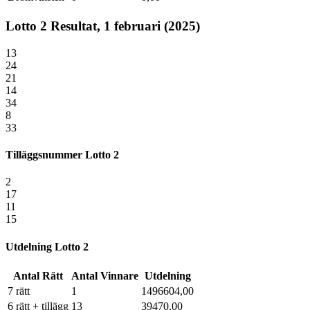
Lotto 2 Resultat,
1 februari (2025)
13
24
21
14
34
8
33
Tilläggsnummer Lotto 2
2
17
11
15
Utdelning Lotto 2
Antal Rätt
Antal Vinnare
Utdelning
7 rätt
1
1496604,00
6 rätt + tillägg
13
39470,00