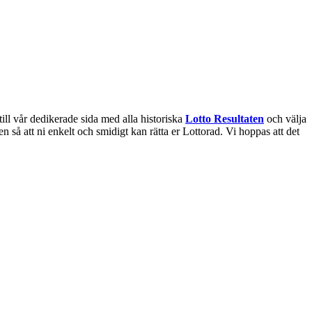
 till vår dedikerade sida med alla historiska
Lotto Resultaten
och välja
ten så att ni enkelt och smidigt kan rätta er Lottorad. Vi hoppas att det