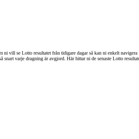
 ni vill se Lotto resultatet från tidigare dagar så kan ni enkelt navigera
 så snart varje dragning är avgjord. Här hittar ni de senaste Lotto resulta