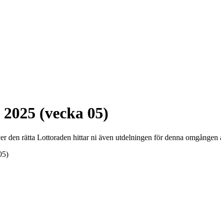
 2025 (vecka 05)
töver den rätta Lottoraden hittar ni även utdelningen för denna omgången 
05)