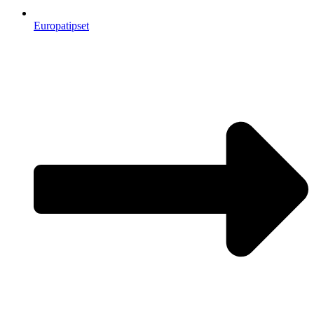
Europatipset