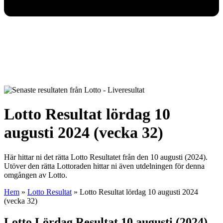
Lotto Resultat lördag 10
augusti 2024 (vecka 32)
Här hittar ni det rätta Lotto Resultatet från den 10 augusti (2024).
Utöver den rätta Lottoraden hittar ni även utdelningen för denna
omgången av Lotto.
Hem
»
Lotto Resultat
»
Lotto Resultat lördag 10 augusti 2024
(vecka 32)
Lotto Lördag Resultat
10 augusti (2024)