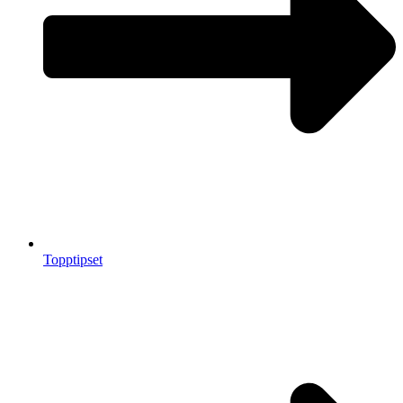
Topptipset