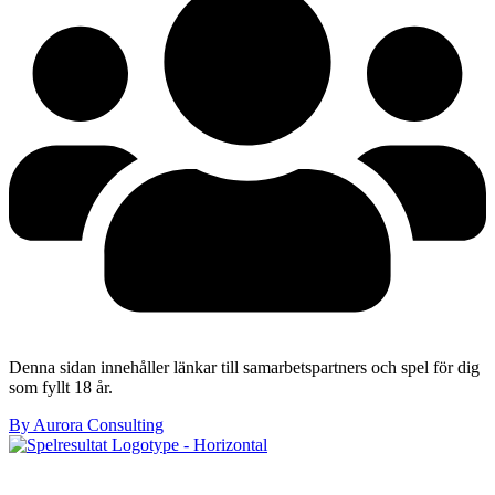
Denna sidan innehåller länkar till samarbetspartners och spel för dig
som fyllt 18 år.
By Aurora Consulting