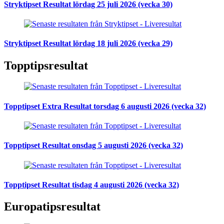
Stryktipset Resultat lördag 25 juli 2026 (vecka 30)
Stryktipset Resultat lördag 18 juli 2026 (vecka 29)
Topptipsresultat
Topptipset Extra Resultat torsdag 6 augusti 2026 (vecka 32)
Topptipset Resultat onsdag 5 augusti 2026 (vecka 32)
Topptipset Resultat tisdag 4 augusti 2026 (vecka 32)
Europatipsresultat