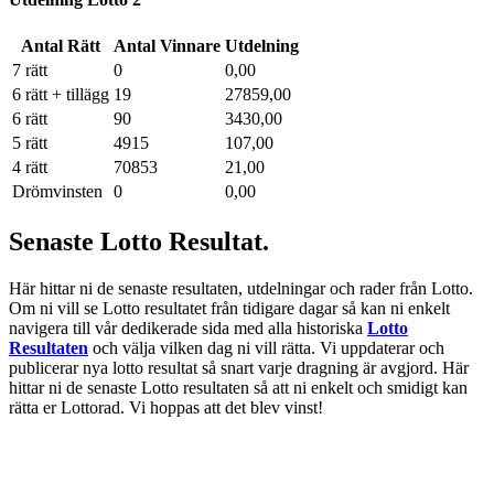
Antal Rätt
Antal Vinnare
Utdelning
7 rätt
0
0,00
6 rätt + tillägg
19
27859,00
6 rätt
90
3430,00
5 rätt
4915
107,00
4 rätt
70853
21,00
Drömvinsten
0
0,00
Senaste Lotto Resultat.
Här hittar ni de senaste resultaten, utdelningar och rader från Lotto.
Om ni vill se Lotto resultatet från tidigare dagar så kan ni enkelt
navigera till vår dedikerade sida med alla historiska
Lotto
Resultaten
och välja vilken dag ni vill rätta. Vi uppdaterar och
publicerar nya lotto resultat så snart varje dragning är avgjord. Här
hittar ni de senaste Lotto resultaten så att ni enkelt och smidigt kan
rätta er Lottorad. Vi hoppas att det blev vinst!