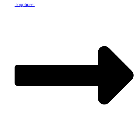
Topptipset