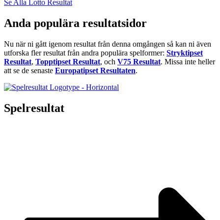
Se Alla Lotto Resultat
Anda populära resultatsidor​
Nu när ni gått igenom resultat från denna omgången så kan ni även
utforska fler resultat från andra populära spelformer:
Stryktipset
Resultat
,
Topptipset Resultat
, och
V75 Resultat
. Missa inte heller
att se de senaste
Europatipset Resultaten
.
Spelresultat