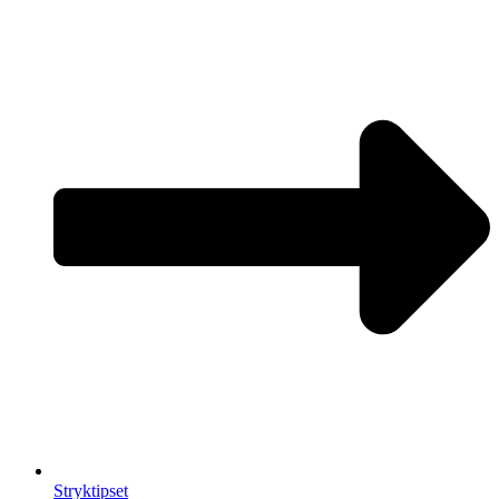
Stryktipset