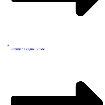
Premier League Guide