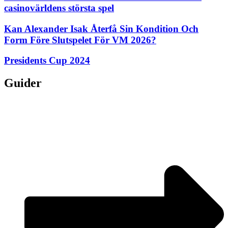
casinovärldens största spel
Kan Alexander Isak Återfå Sin Kondition Och
Form Före Slutspelet För VM 2026?
Presidents Cup 2024
Guider