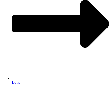
Lotto