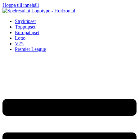
Hoppa till innehåll
Stryktipset
Topptipset
Europatipset
Lotto
V75
Premier League