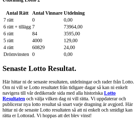
Antal Rätt
Antal Vinnare
Utdelning
7 rätt
0
0,00
6 rätt + tillägg
7
73964,00
6 rätt
84
3595,00
5 rätt
4000
129,00
4 rätt
60829
24,00
Drömvinsten
0
0,00
Senaste Lotto Resultat.
Här hittar ni de senaste resultaten, utdelningar och rader från Lotto.
Om ni vill se Lotto resultatet från tidigare dagar så kan ni enkelt
navigera till vår dedikerade sida med alla historiska
Lotto
Resultaten
och välja vilken dag ni vill rätta. Vi uppdaterar och
publicerar nya lotto resultat så snart varje dragning är avgjord. Här
hittar ni de senaste Lotto resultaten så att ni enkelt och smidigt kan
rätta er Lottorad. Vi hoppas att det blev vinst!