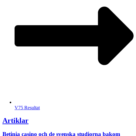
V75 Resultat
Artiklar
Betinia casino och de svenska studiorna bakom