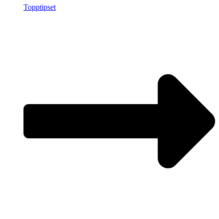
Topptipset