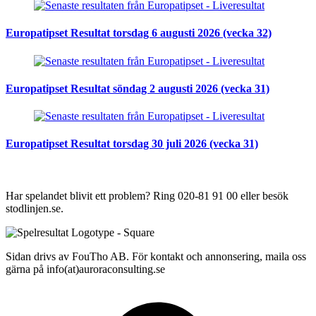
Europatipset Resultat torsdag 6 augusti 2026 (vecka 32)
Europatipset Resultat söndag 2 augusti 2026 (vecka 31)
Europatipset Resultat torsdag 30 juli 2026 (vecka 31)
Har spelandet blivit ett problem? Ring 020-81 91 00 eller besök
stodlinjen.se.
Sidan drivs av FouTho AB. För kontakt och annonsering, maila oss
gärna på info(at)auroraconsulting.se