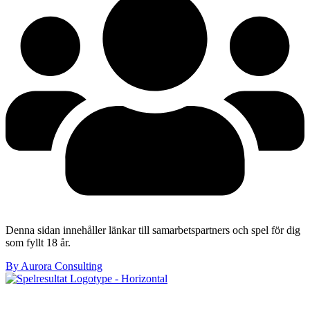
Denna sidan innehåller länkar till samarbetspartners och spel för dig
som fyllt 18 år.
By Aurora Consulting