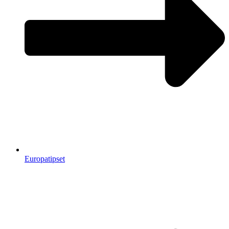
Europatipset