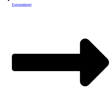
Europatipset