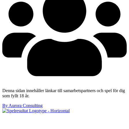
Denna sidan innehåller länkar till samarbetspartners och spel för dig
som fyllt 18 år.
By Aurora Consulting