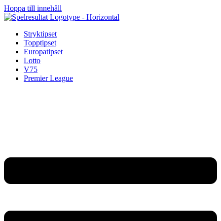
Hoppa till innehåll
Stryktipset
Topptipset
Europatipset
Lotto
V75
Premier League