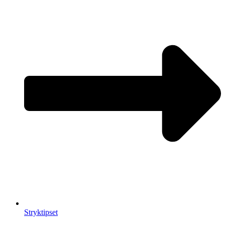
Stryktipset