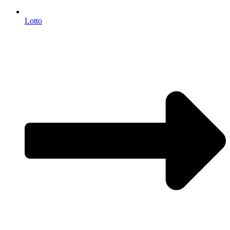
Lotto