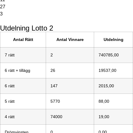
27
3
Utdelning Lotto 2
Antal Rätt
Antal Vinnare
Utdelning
7 rätt
2
740785,00
6 rätt + tillägg
26
19537,00
6 rätt
147
2015,00
5 rätt
5770
88,00
4 rätt
74000
19,00
Drömvinsten
0
0,00