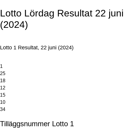
Lotto Lördag Resultat
22 juni
(2024)
Lotto 1 Resultat,
22 juni (2024)
1
25
18
12
15
10
34
Tilläggsnummer Lotto 1