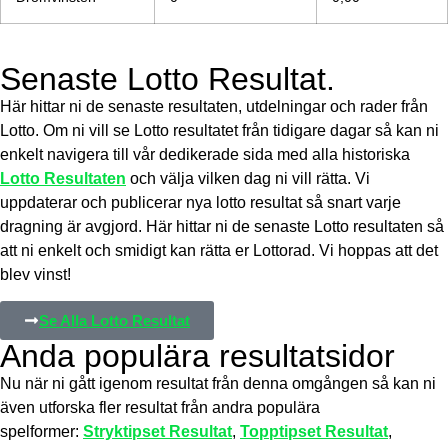
Senaste Lotto Resultat.
Här hittar ni de senaste resultaten, utdelningar och rader från
Lotto. Om ni vill se Lotto resultatet från tidigare dagar så kan ni
enkelt navigera till vår dedikerade sida med alla historiska
Lotto Resultaten
och välja vilken dag ni vill rätta. Vi
uppdaterar och publicerar nya lotto resultat så snart varje
dragning är avgjord. Här hittar ni de senaste Lotto resultaten så
att ni enkelt och smidigt kan rätta er Lottorad. Vi hoppas att det
blev vinst!
Se Alla Lotto Resultat
Anda populära resultatsidor​
Nu när ni gått igenom resultat från denna omgången så kan ni
även utforska fler resultat från andra populära
spelformer:
Stryktipset Resultat
,
Topptipset Resultat
,