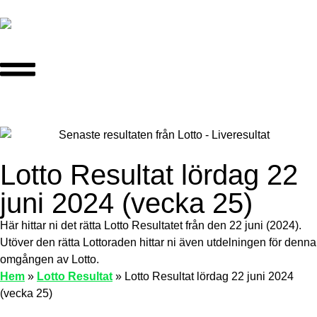
Lotto Resultat lördag 22
juni 2024 (vecka 25)
Här hittar ni det rätta Lotto Resultatet från den 22 juni (2024).
Utöver den rätta Lottoraden hittar ni även utdelningen för denna
omgången av Lotto.
Hem
»
Lotto Resultat
»
Lotto Resultat lördag 22 juni 2024
(vecka 25)