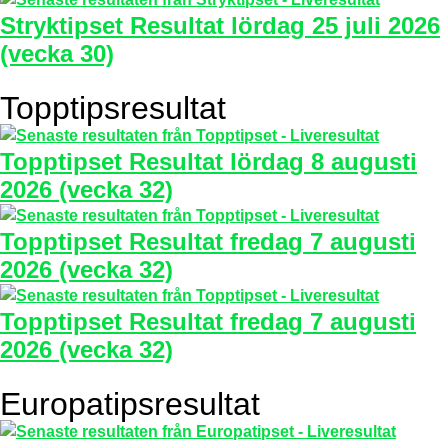
Stryktipset Resultat lördag 25 juli 2026
(vecka 30)
Topptipsresultat
Topptipset Resultat lördag 8 augusti
2026 (vecka 32)
Topptipset Resultat fredag 7 augusti
2026 (vecka 32)
Topptipset Resultat fredag 7 augusti
2026 (vecka 32)
Europatipsresultat