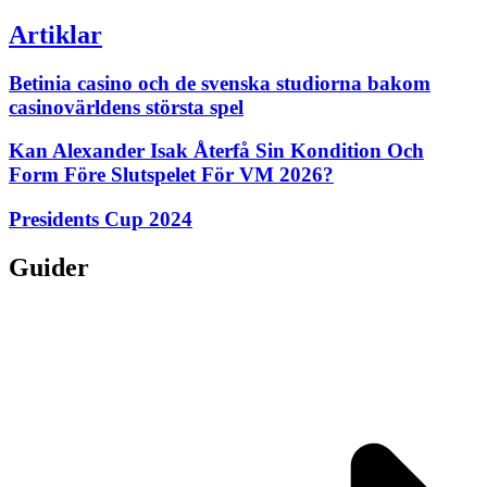
Artiklar
Betinia casino och de svenska studiorna bakom
casinovärldens största spel
Kan Alexander Isak Återfå Sin Kondition Och
Form Före Slutspelet För VM 2026?
Presidents Cup 2024
Guider