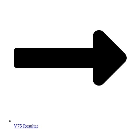
V75 Resultat