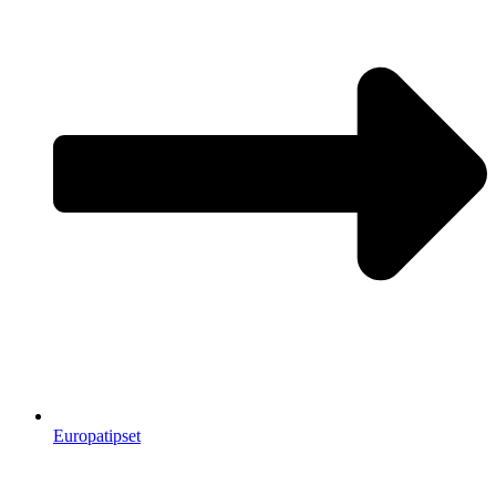
Europatipset