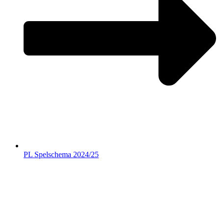
PL Spelschema 2024/25