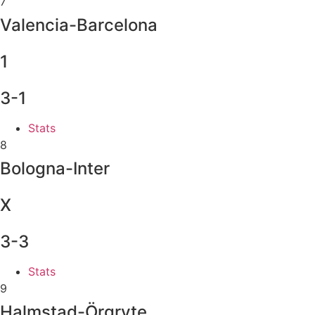
7
Valencia-Barcelona
1
3-1
Stats
8
Bologna-Inter
X
3-3
Stats
9
Halmstad-Örgryte