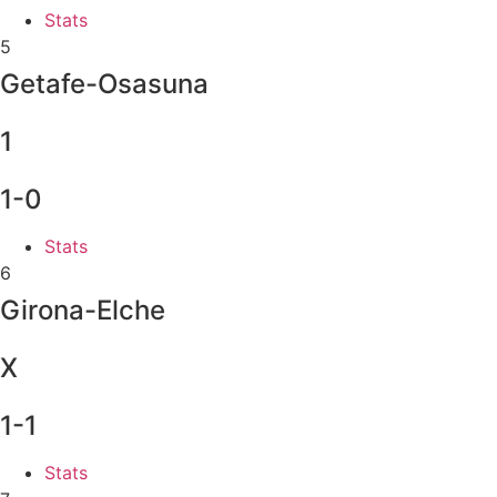
Stats
5
Getafe-Osasuna
1
1-0
Stats
6
Girona-Elche
X
1-1
Stats