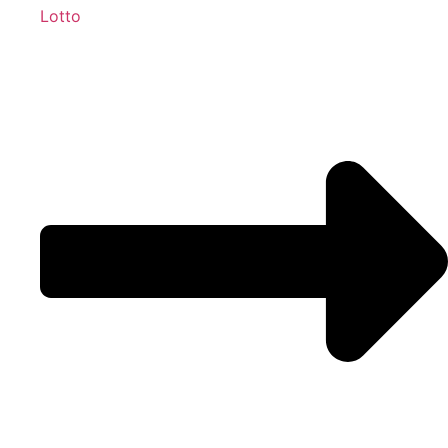
Lotto