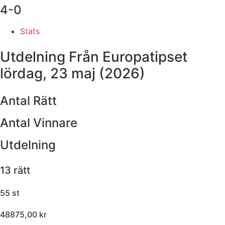
4-0
Stats
Utdelning Från Europatipset
lördag, 23 maj (2026)
Antal Rätt
Antal Vinnare
Utdelning
13 rätt
55
st
48875,00
kr