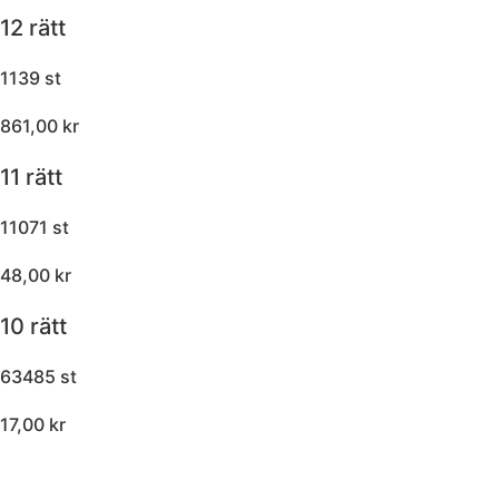
12 rätt
1139
st
861,00
kr
11 rätt
11071
st
48,00
kr
10 rätt
63485
st
17,00
kr