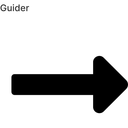
Guider