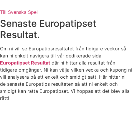
Till Svenska Spel
Senaste Europatipset
Resultat.
Om ni vill se Europatipsresultatet från tidigare veckor så
kan ni enkelt navigera till vår dedikerade sida
Europatipset Resultat
där ni hittar alla resultat från
tidigare omgångar. Ni kan välja vilken vecka och kupong ni
vill analysera på ett enkelt och smidigt sätt. Här hittar ni
de senaste Europatips resultaten så att ni enkelt och
smidigt kan rätta Europatipset. Vi hoppas att det blev alla
rätt!