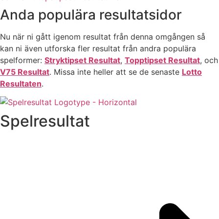
Anda populära resultatsidor
Nu när ni gått igenom resultat från denna omgången så
kan ni även utforska fler resultat från andra populära
spelformer:
Stryktipset Resultat
,
Topptipset Resultat
, och
V75 Resultat
. Missa inte heller att se de senaste
Lotto
Resultaten
.
Spelresultat