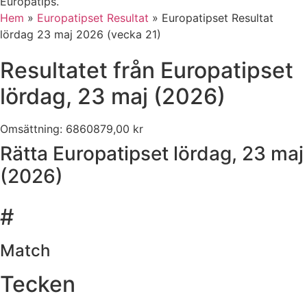
Europatips.
Hem
»
Europatipset Resultat
»
Europatipset Resultat
lördag 23 maj 2026 (vecka 21)
Resultatet från Europatipset
lördag, 23 maj (2026)
Omsättning:
6860879,00
kr
Rätta Europatipset
lördag, 23 maj
(2026)
#
Match
Tecken