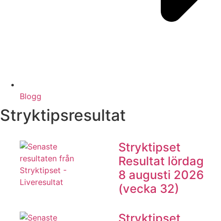
Blogg
Stryktipsresultat
Stryktipset
Resultat lördag
8 augusti 2026
(vecka 32)
Stryktipset