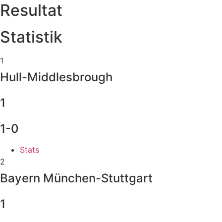
Resultat
Statistik
1
Hull-Middlesbrough
1
1-0
Stats
2
Bayern München-Stuttgart
1