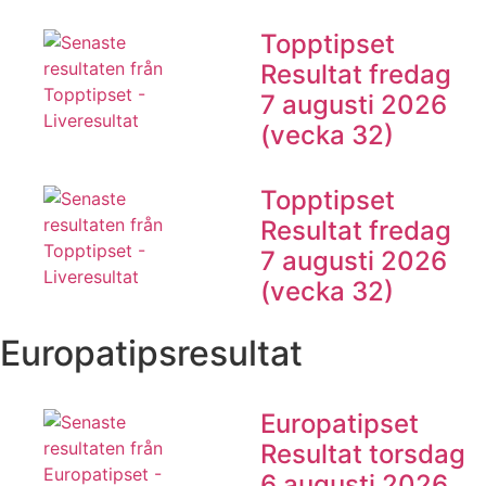
Topptipset
Resultat fredag
7 augusti 2026
(vecka 32)
Topptipset
Resultat fredag
7 augusti 2026
(vecka 32)
Europatipsresultat
Europatipset
Resultat torsdag
6 augusti 2026