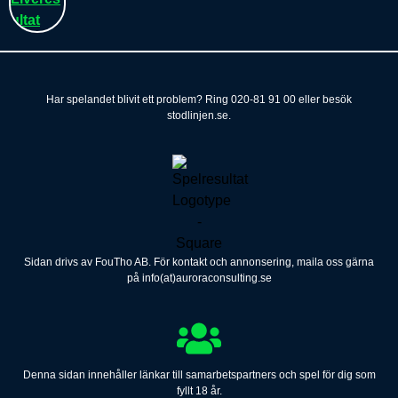
Har spelandet blivit ett problem? Ring 020-81 91 00 eller besök
stodlinjen.se.
Sidan drivs av FouTho AB. För kontakt och annonsering, maila oss gärna
på info(at)auroraconsulting.se
Denna sidan innehåller länkar till samarbetspartners och spel för dig som
fyllt 18 år.