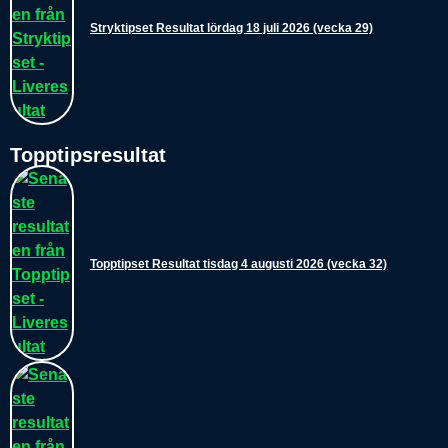
Stryktipset Resultat lördag 18 juli 2026 (vecka 29)
Topptipsresultat
Topptipset Resultat tisdag 4 augusti 2026 (vecka 32)