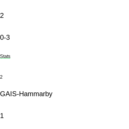
2
0-3
Stats
2
GAIS-Hammarby
1