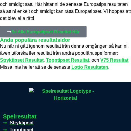
och smidigt sätt. Här hittar ni de senaste Europatips resultaten
så att ni enkelt och smidigt kan rätta Europatipset. Vi hoppas att
det blev alla rätt!
Se Alla Europatipset Resultat Här
Anda populära resultatsidor
Nu när ni gått igenom resultat från denna omgången så kan ni
även utforska fler resultat från andra populära spelformer:
Stryktipset Resultat
,
Topptipset Resultat
, och
V75 Resultat
.
Missa inte heller att se de senaste
Lotto Resultaten
.
Spelresultat
Stryktipset
Topptipset