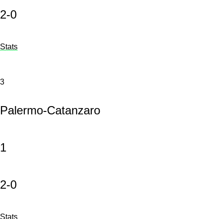
2-0
Stats
3
Palermo-Catanzaro
1
2-0
Stats