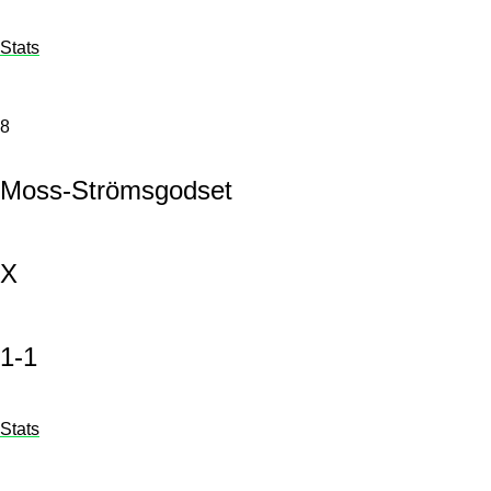
Stats
8
Moss-Strömsgodset
X
1-1
Stats