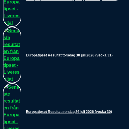
Europatipset Resultat torsdag 30 juli 2026 (vecka 31)
Europatipset Resultat söndag 26 juli 2026 (vecka 30)