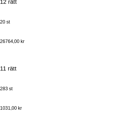
12 rätt
20
st
26764,00
kr
11 rätt
283
st
1031,00
kr