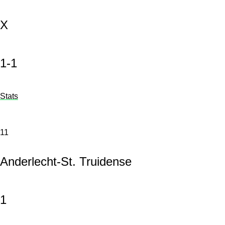
X
1-1
Stats
11
Anderlecht-St. Truidense
1