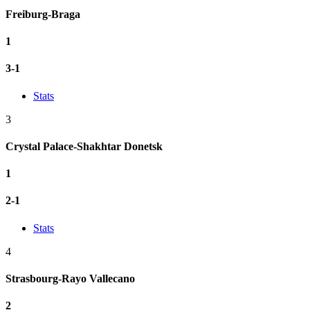
Freiburg-Braga
1
3-1
Stats
3
Crystal Palace-Shakhtar Donetsk
1
2-1
Stats
4
Strasbourg-Rayo Vallecano
2