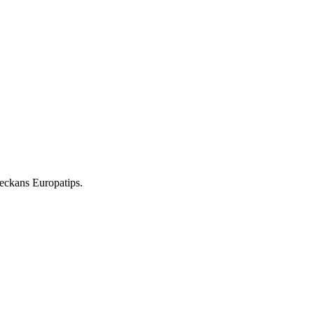
veckans Europatips.