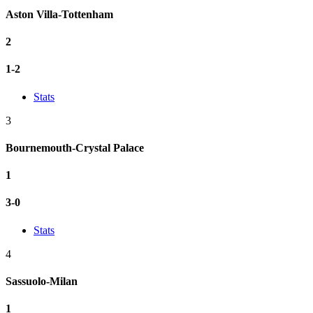
Aston Villa-Tottenham
2
1-2
Stats
3
Bournemouth-Crystal Palace
1
3-0
Stats
4
Sassuolo-Milan
1