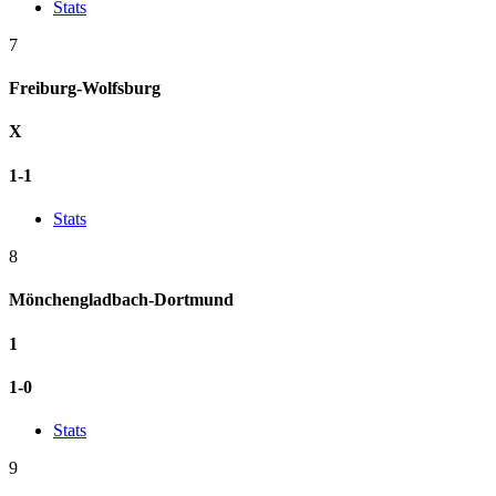
Stats
7
Freiburg-Wolfsburg
X
1-1
Stats
8
Mönchengladbach-Dortmund
1
1-0
Stats
9