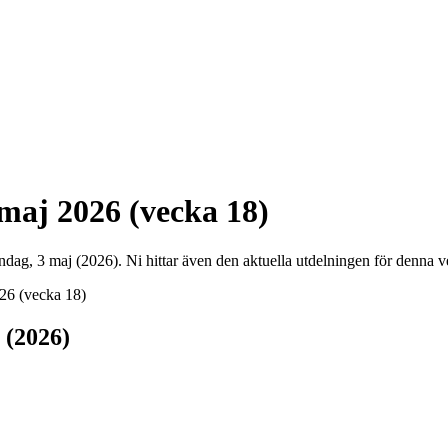
maj 2026 (vecka 18)
öndag, 3 maj (2026). Ni hittar även den aktuella utdelningen för denna 
026 (vecka 18)
 (2026)