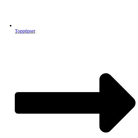
Topptipset