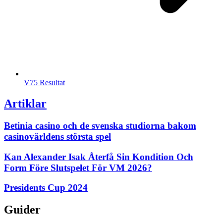
V75 Resultat
Artiklar
Betinia casino och de svenska studiorna bakom
casinovärldens största spel
Kan Alexander Isak Återfå Sin Kondition Och
Form Före Slutspelet För VM 2026?
Presidents Cup 2024
Guider