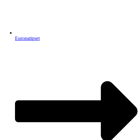
Europatipset