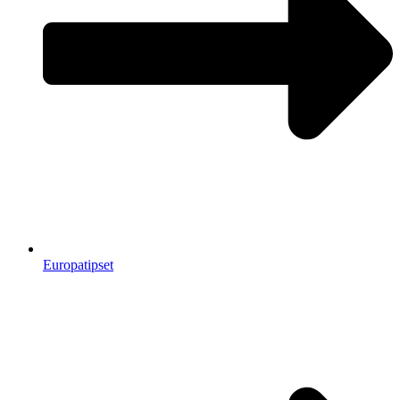
Europatipset