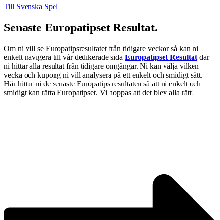
Till Svenska Spel
Senaste Europatipset Resultat.
Om ni vill se Europatipsresultatet från tidigare veckor så kan ni
enkelt navigera till vår dedikerade sida
Europatipset Resultat
där
ni hittar alla resultat från tidigare omgångar. Ni kan välja vilken
vecka och kupong ni vill analysera på ett enkelt och smidigt sätt.
Här hittar ni de senaste Europatips resultaten så att ni enkelt och
smidigt kan rätta Europatipset. Vi hoppas att det blev alla rätt!