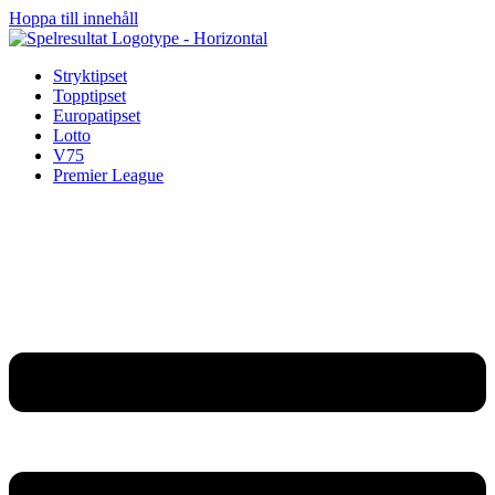
Hoppa till innehåll
Stryktipset
Topptipset
Europatipset
Lotto
V75
Premier League