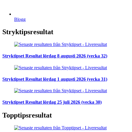
Blogg
Stryktipsresultat
Stryktipset Resultat lördag 8 augusti 2026 (vecka 32)
Stryktipset Resultat lördag 1 augusti 2026 (vecka 31)
Stryktipset Resultat lördag 25 juli 2026 (vecka 30)
Topptipsresultat