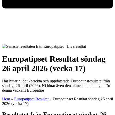
Europatipset Resultat söndag
26 april 2026 (vecka 17)
Här hittar ni det korrekta och uppdaterade Europatipsresultatet från
söndag, 26 april (2026). Ni hittar även den aktuella utdelningen för
denna veckans Europatips.
Hem
»
Europatipset Resultat
»
Europatipset Resultat söndag 26 april
2026 (vecka 17)
Resultatet från Europatipset
söndag, 26