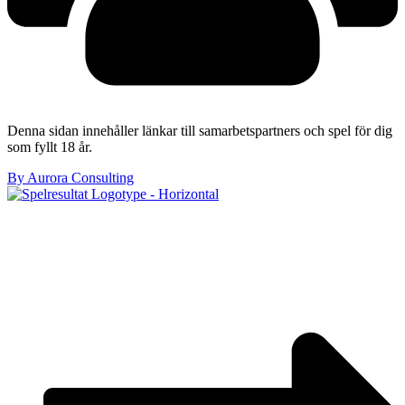
Denna sidan innehåller länkar till samarbetspartners och spel för dig
som fyllt 18 år.
By Aurora Consulting