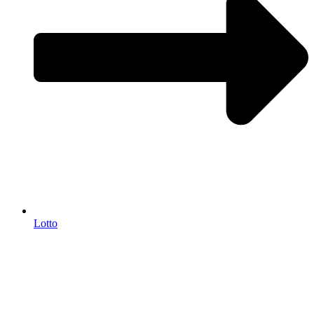
Lotto