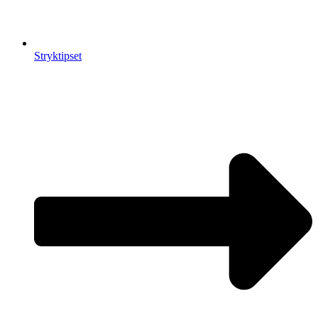
Stryktipset