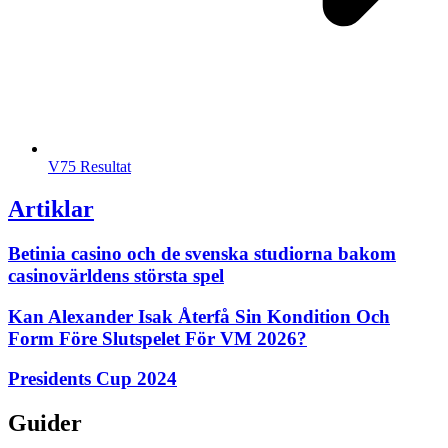
V75 Resultat
Artiklar
Betinia casino och de svenska studiorna bakom
casinovärldens största spel
Kan Alexander Isak Återfå Sin Kondition Och
Form Före Slutspelet För VM 2026?
Presidents Cup 2024
Guider