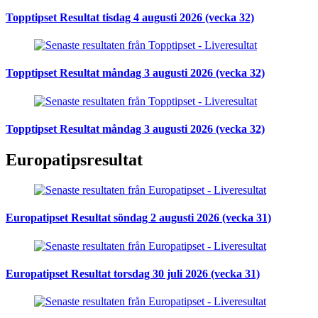
Topptipset Resultat tisdag 4 augusti 2026 (vecka 32)
Topptipset Resultat måndag 3 augusti 2026 (vecka 32)
Topptipset Resultat måndag 3 augusti 2026 (vecka 32)
Europatipsresultat
Europatipset Resultat söndag 2 augusti 2026 (vecka 31)
Europatipset Resultat torsdag 30 juli 2026 (vecka 31)