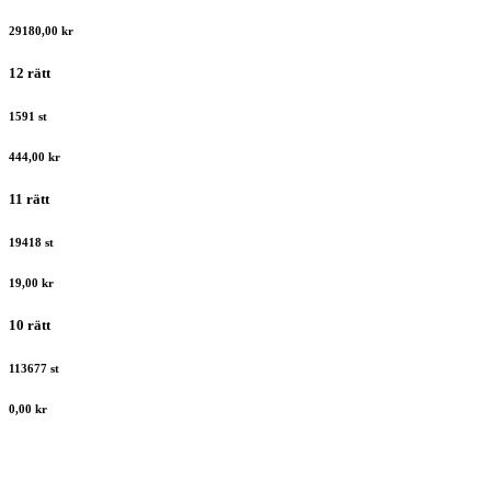
29180,00
kr
12 rätt
1591
st
444,00
kr
11 rätt
19418
st
19,00
kr
10 rätt
113677
st
0,00
kr