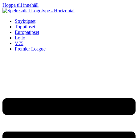
Hoppa till innehåll
Stryktipset
Topptipset
Europatipset
Lotto
V75
Premier League