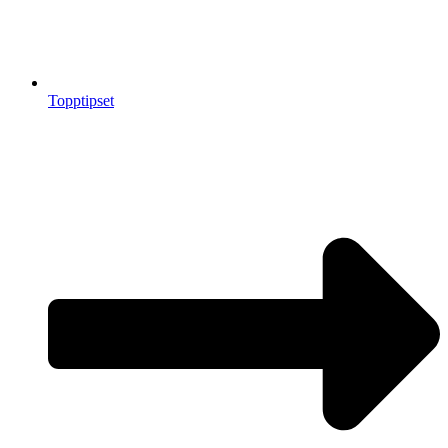
Topptipset