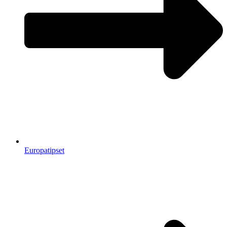
Europatipset