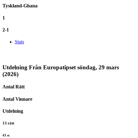
Tyskland-Ghana
1
2-1
Stats
Utdelning Från Europatipset
söndag, 29 mars
(2026)
Antal Rätt
Antal Vinnare
Utdelning
13 rätt
43
st