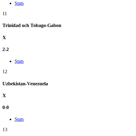
Stats
11
Trinidad och Tobago-Gabon
X
2-2
Stats
12
Uzbekistan-Venezuela
X
0-0
Stats
13