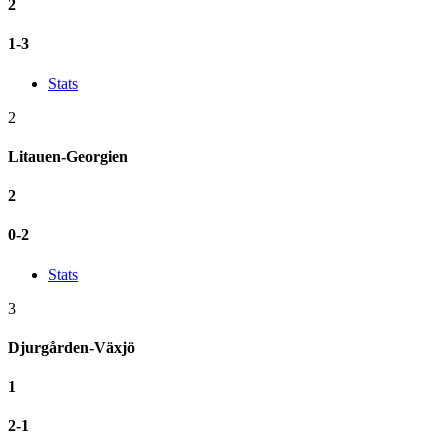
2
1-3
Stats
2
Litauen-Georgien
2
0-2
Stats
3
Djurgården-Växjö
1
2-1