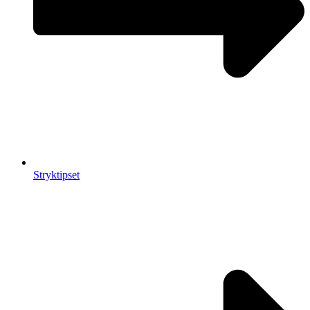
Stryktipset