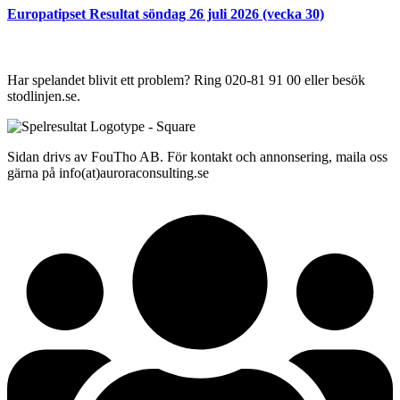
Europatipset Resultat söndag 26 juli 2026 (vecka 30)
Har spelandet blivit ett problem? Ring 020-81 91 00 eller besök
stodlinjen.se.
Sidan drivs av FouTho AB. För kontakt och annonsering, maila oss
gärna på info(at)auroraconsulting.se