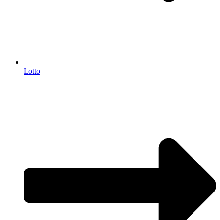
Lotto