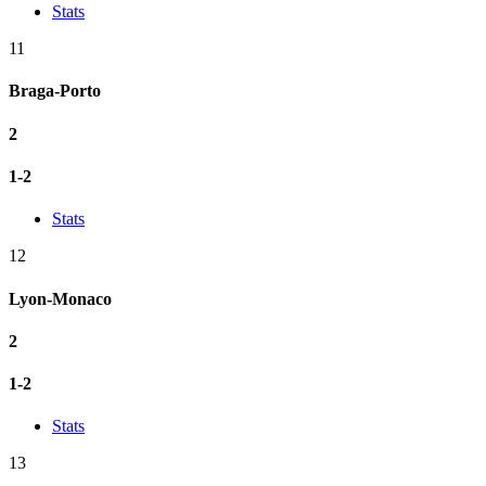
Stats
11
Braga-Porto
2
1-2
Stats
12
Lyon-Monaco
2
1-2
Stats
13