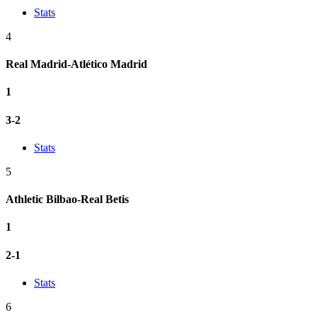
Stats
4
Real Madrid-Atlético Madrid
1
3-2
Stats
5
Athletic Bilbao-Real Betis
1
2-1
Stats
6