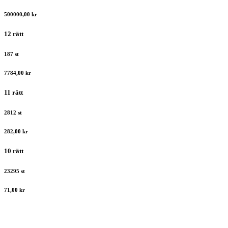
500000,00
kr
12 rätt
187
st
7784,00
kr
11 rätt
2812
st
282,00
kr
10 rätt
23295
st
71,00
kr