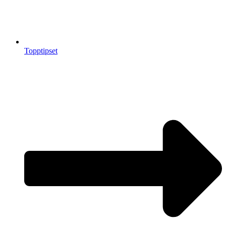
Topptipset