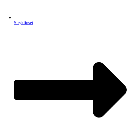
Stryktipset