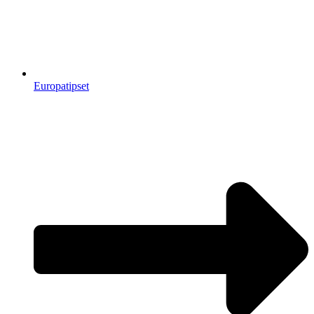
Europatipset