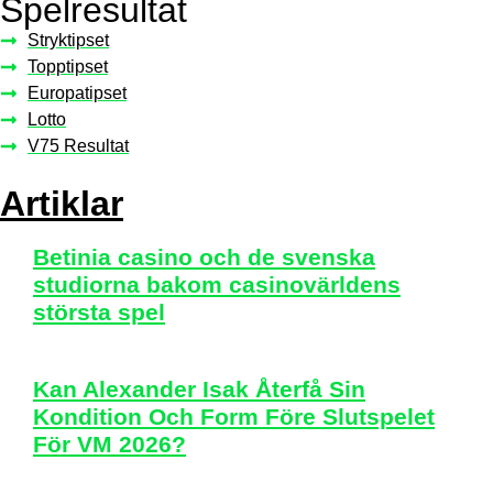
Spelresultat
Stryktipset
Topptipset
Europatipset
Lotto
V75 Resultat
Artiklar
Betinia casino och de svenska
studiorna bakom casinovärldens
största spel
Kan Alexander Isak Återfå Sin
Kondition Och Form Före Slutspelet
För VM 2026?