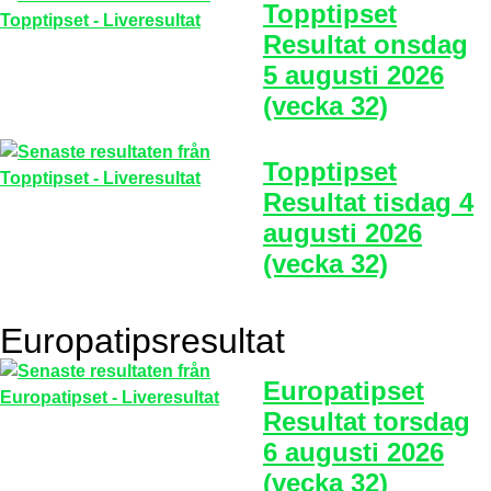
Topptipset
Resultat onsdag
5 augusti 2026
(vecka 32)
Topptipset
Resultat tisdag 4
augusti 2026
(vecka 32)
Europatipsresultat
Europatipset
Resultat torsdag
6 augusti 2026
(vecka 32)