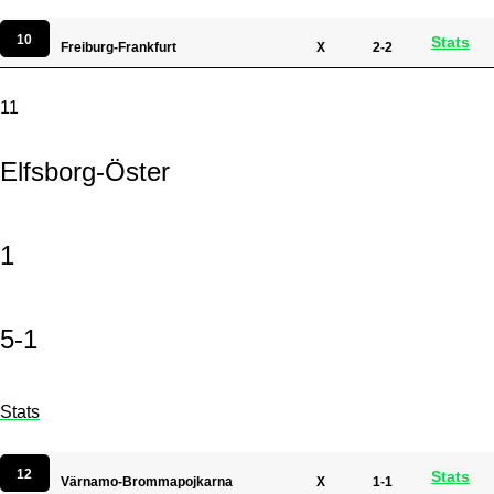
10
Stats
Freiburg-Frankfurt
X
2-2
11
Elfsborg-Öster
1
5-1
Stats
12
Stats
Värnamo-Brommapojkarna
X
1-1