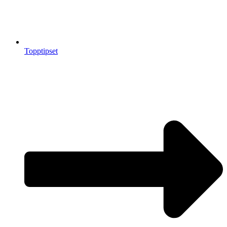
Topptipset