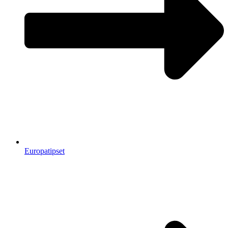
Europatipset