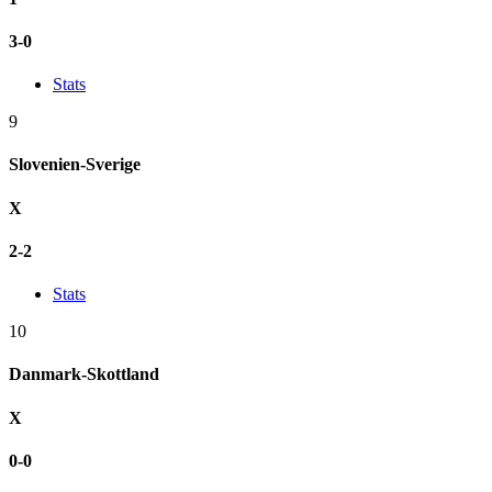
3-0
Stats
9
Slovenien-Sverige
X
2-2
Stats
10
Danmark-Skottland
X
0-0