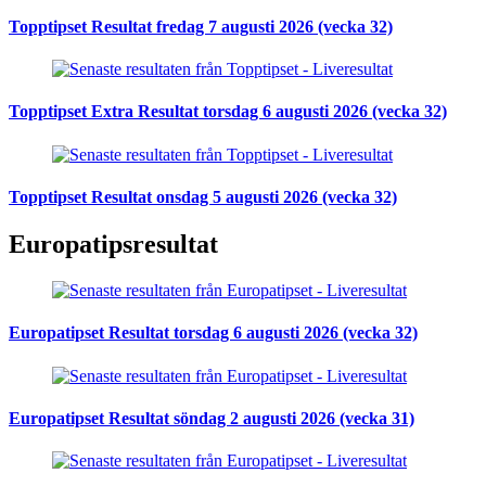
Topptipset Resultat fredag 7 augusti 2026 (vecka 32)
Topptipset Extra Resultat torsdag 6 augusti 2026 (vecka 32)
Topptipset Resultat onsdag 5 augusti 2026 (vecka 32)
Europatipsresultat
Europatipset Resultat torsdag 6 augusti 2026 (vecka 32)
Europatipset Resultat söndag 2 augusti 2026 (vecka 31)