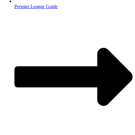
Premier League Guide