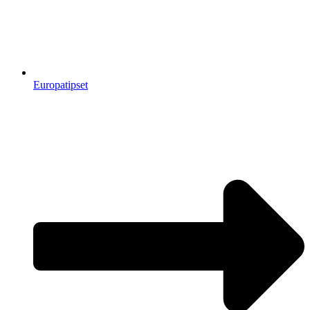
Europatipset