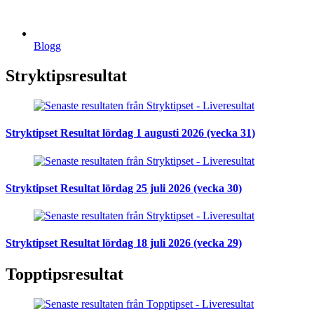
Blogg
Stryktipsresultat
Stryktipset Resultat lördag 1 augusti 2026 (vecka 31)
Stryktipset Resultat lördag 25 juli 2026 (vecka 30)
Stryktipset Resultat lördag 18 juli 2026 (vecka 29)
Topptipsresultat