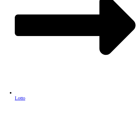
Lotto