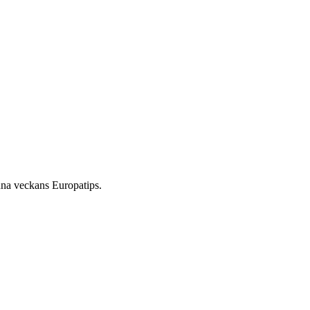
enna veckans Europatips.