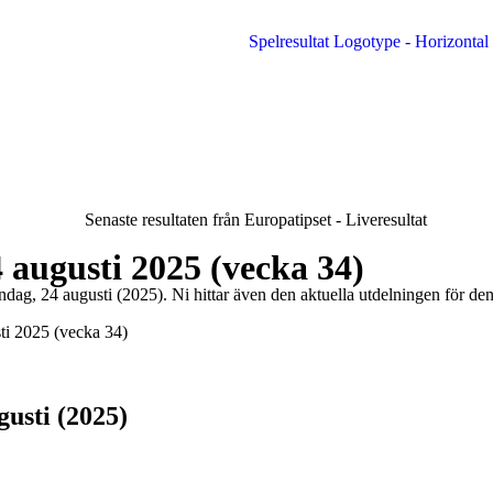
 augusti 2025 (vecka 34)
öndag, 24 augusti (2025). Ni hittar även den aktuella utdelningen för d
ti 2025 (vecka 34)
gusti (2025)