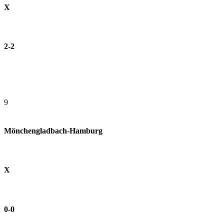
X
2-2
9
Mönchengladbach-Hamburg
X
0-0