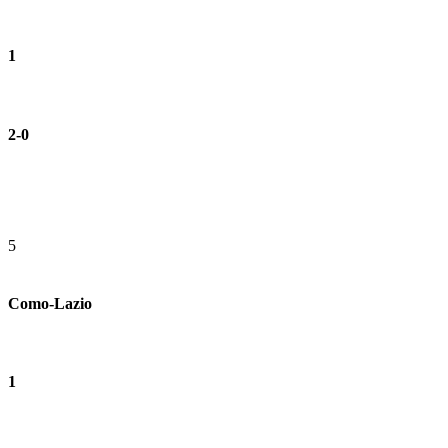
1
2-0
5
Como-Lazio
1