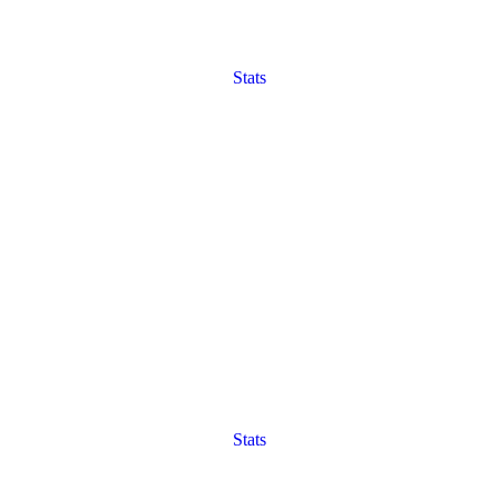
Stats
Stats