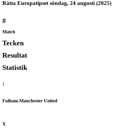
Rätta Europatipset
söndag, 24 augusti (2025)
#
Match
Tecken
Resultat
Statistik
1
Fulham-Manchester United
X