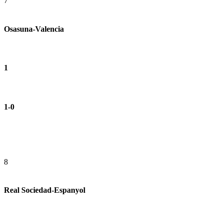
7
Osasuna-Valencia
1
1-0
8
Real Sociedad-Espanyol