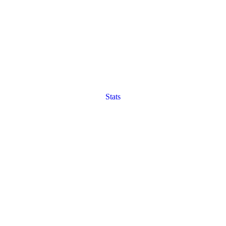
Stats