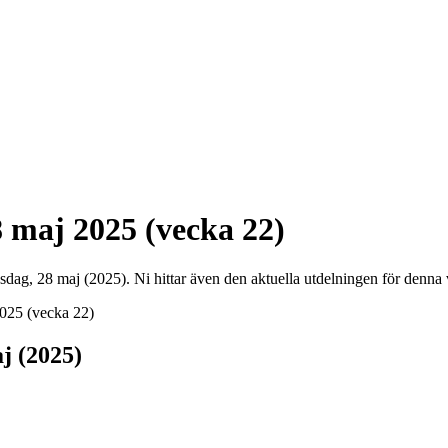
8 maj 2025 (vecka 22)
onsdag, 28 maj (2025). Ni hittar även den aktuella utdelningen för denna
2025 (vecka 22)
j (2025)