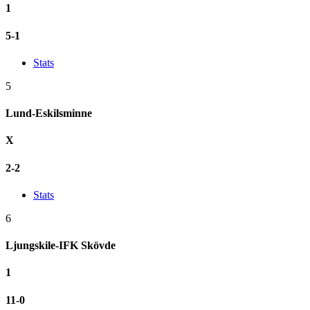
1
5-1
Stats
5
Lund-Eskilsminne
X
2-2
Stats
6
Ljungskile-IFK Skövde
1
11-0