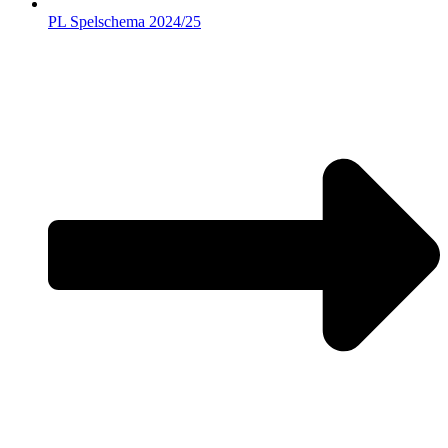
PL Spelschema 2024/25