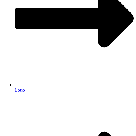
Lotto