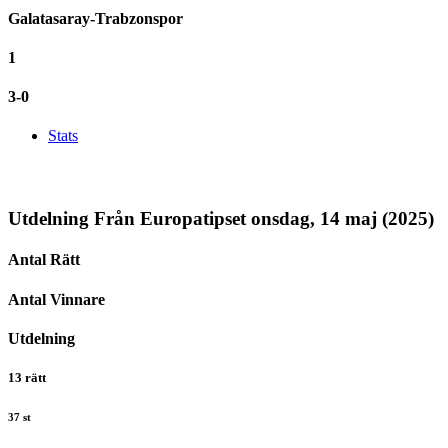
Galatasaray-Trabzonspor
1
3-0
Stats
Utdelning Från Europatipset
onsdag, 14 maj (2025)
Antal Rätt
Antal Vinnare
Utdelning
13 rätt
37
st