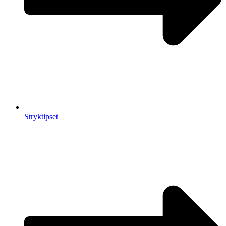
Stryktipset