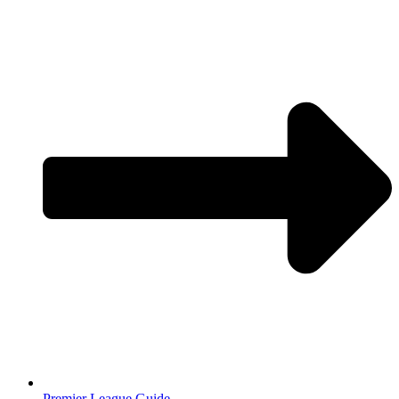
Premier League Guide