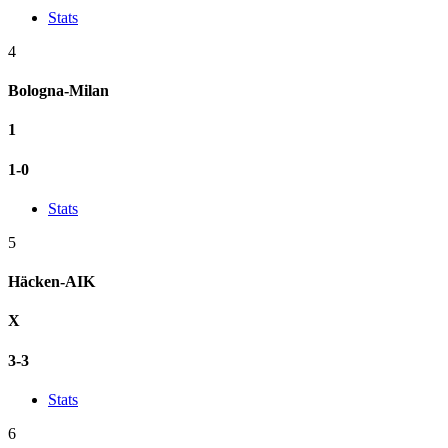
Stats
4
Bologna-Milan
1
1-0
Stats
5
Häcken-AIK
X
3-3
Stats
6