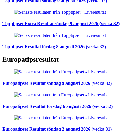
Topptipset Resultat söndag 9 augusti 2026 (vecka 32)
Topptipset Extra Resultat söndag 9 augusti 2026 (vecka 32)
Topptipset Resultat lördag 8 augusti 2026 (vecka 32)
Europatipsresultat
Europatipset Resultat söndag 9 augusti 2026 (vecka 32)
Europatipset Resultat torsdag 6 augusti 2026 (vecka 32)
Europatipset Resultat söndag 2 augusti 2026 (vecka 31)