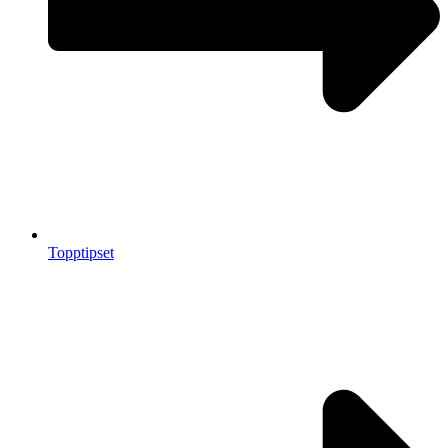
Topptipset