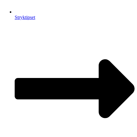
Stryktipset