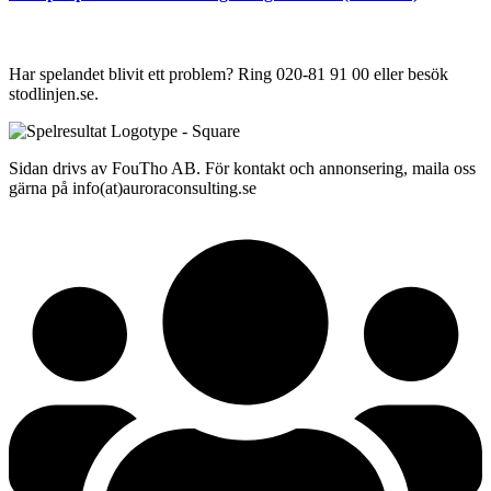
Har spelandet blivit ett problem? Ring 020-81 91 00 eller besök
stodlinjen.se.
Sidan drivs av FouTho AB. För kontakt och annonsering, maila oss
gärna på info(at)auroraconsulting.se