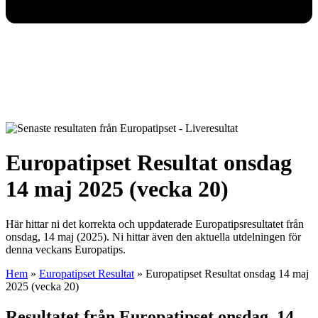
Europatipset Resultat onsdag
14 maj 2025 (vecka 20)
Här hittar ni det korrekta och uppdaterade Europatipsresultatet från
onsdag, 14 maj (2025). Ni hittar även den aktuella utdelningen för
denna veckans Europatips.
Hem
»
Europatipset Resultat
»
Europatipset Resultat onsdag 14 maj
2025 (vecka 20)
Resultatet från Europatipset
onsdag, 14