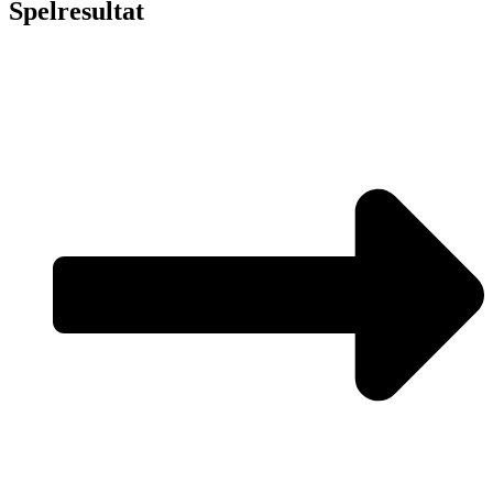
Spelresultat