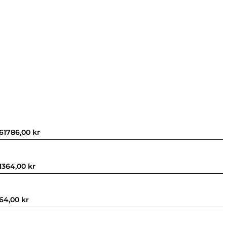
61786,00
kr
1364,00
kr
64,00
kr