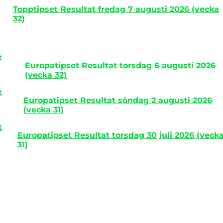
Topptipset Resultat fredag 7 augusti 2026 (vecka
32)
Europatipset Resultat torsdag 6 augusti 2026
(vecka 32)
Europatipset Resultat söndag 2 augusti 2026
(vecka 31)
Europatipset Resultat torsdag 30 juli 2026 (veck
31)