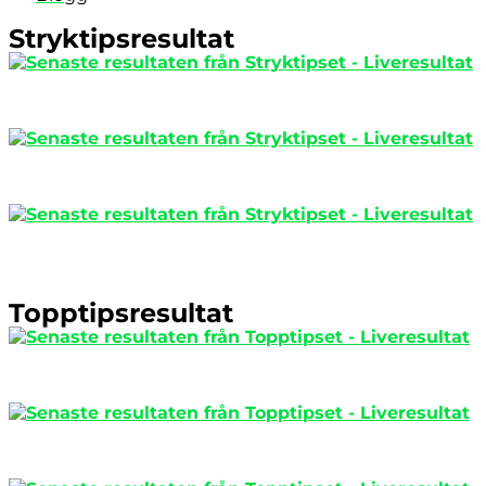
Stryktipsresultat
Topptipsresultat