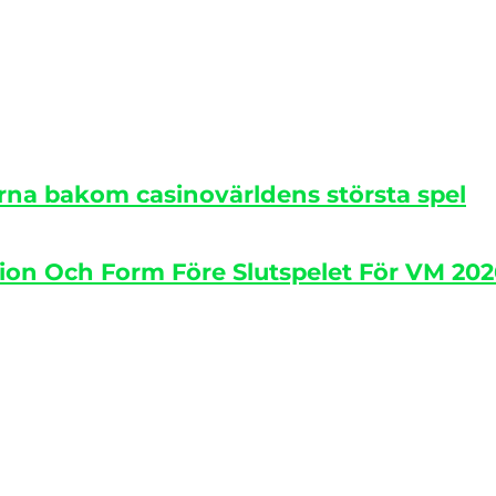
rna bakom casinovärldens största spel
tion Och Form Före Slutspelet För VM 20