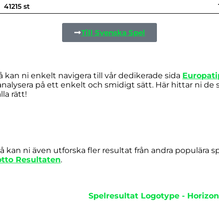
41215
st
Till Svenska Spel
å kan ni enkelt navigera till vår dedikerade sida
Europati
nalysera på ett enkelt och smidigt sätt. Här hittar ni de
la rätt!
kan ni även utforska fler resultat från andra populära s
otto Resultaten
.