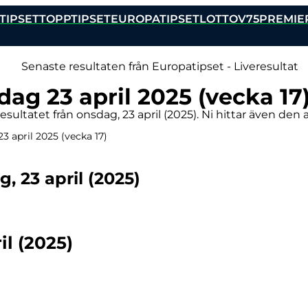
TIPSET
TOPPTIPSET
EUROPATIPSET
LOTTO
V75
PREMIE
ag 23 april 2025 (vecka 17
sultatet från onsdag, 23 april (2025). Ni hittar även de
3 april 2025 (vecka 17)
, 23 april (2025)
il (2025)