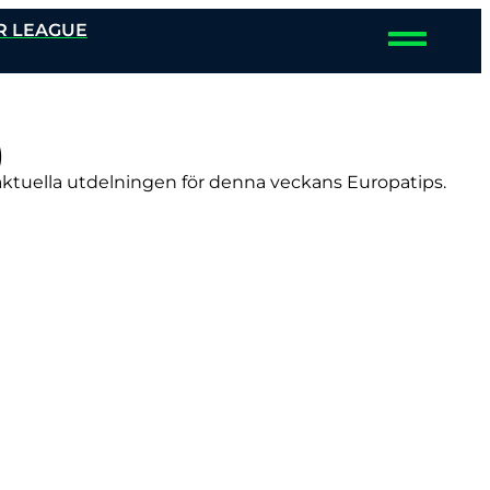
R LEAGUE
)
n aktuella utdelningen för denna veckans Europatips.