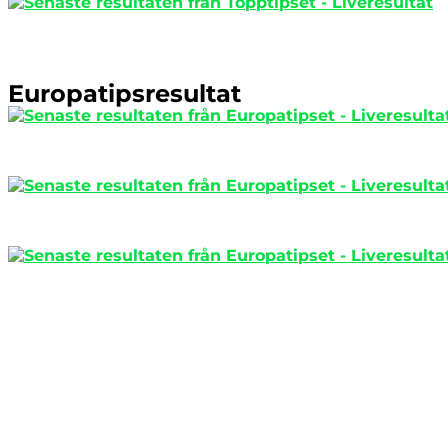
Europatipsresultat