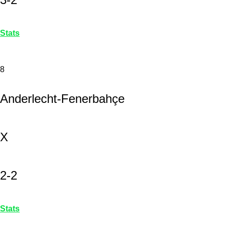
Stats
8
Anderlecht-Fenerbahçe
X
2-2
Stats