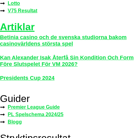
Lotto
V75 Resultat
Artiklar
Betinia casino och de svenska studiorna bakom
casinovärldens största spel
Kan Alexander Isak Återfå Sin Kondition Och Form
Före Slutspelet För VM 2026?
Presidents Cup 2024
Guider
Premier League Guide
PL Spelschema 2024/25
Blogg