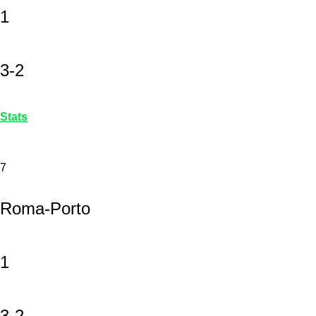
1
3-2
Stats
7
Roma-Porto
1
3-2