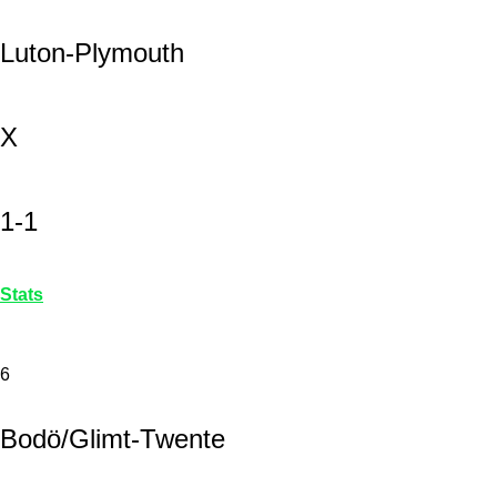
Luton-Plymouth
X
1-1
Stats
6
Bodö/Glimt-Twente