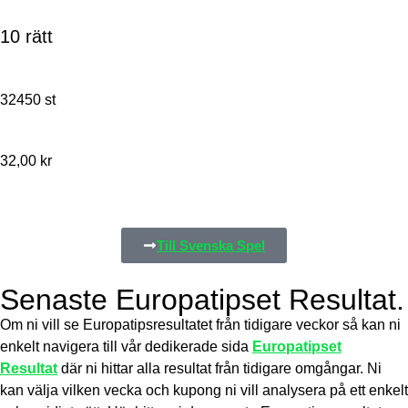
10 rätt
32450
st
32,00
kr
Till Svenska Spel
Senaste Europatipset Resultat.
Om ni vill se Europatipsresultatet från tidigare veckor så kan ni
enkelt navigera till vår dedikerade sida
Europatipset
Resultat
där ni hittar alla resultat från tidigare omgångar. Ni
kan välja vilken vecka och kupong ni vill analysera på ett enkelt