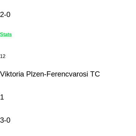
2-0
Stats
12
Viktoria Plzen-Ferencvarosi TC
1
3-0