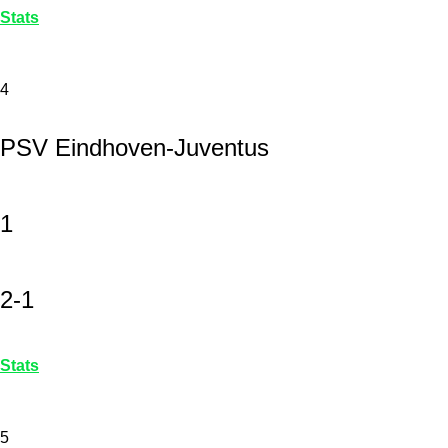
Stats
4
PSV Eindhoven-Juventus
1
2-1
Stats
5