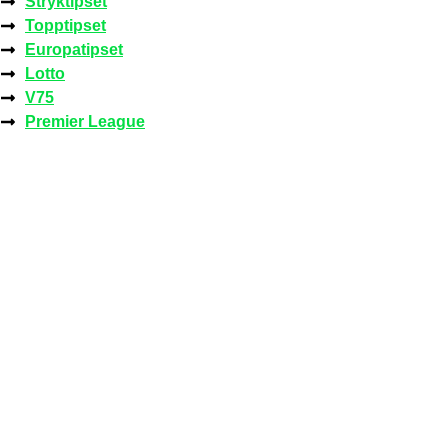
Stryktipset
Topptipset
Europatipset
Lotto
V75
Premier League