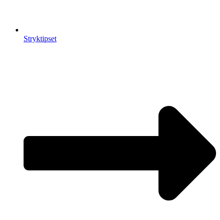
Stryktipset