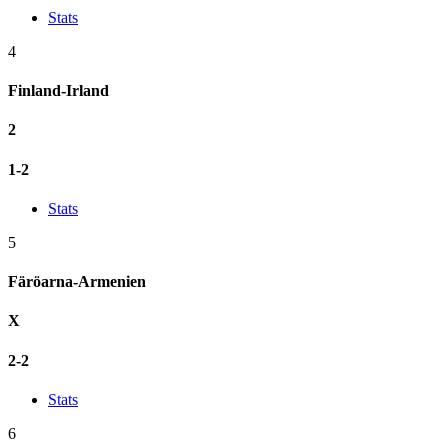
Stats
4
Finland-Irland
2
1-2
Stats
5
Färöarna-Armenien
X
2-2
Stats
6