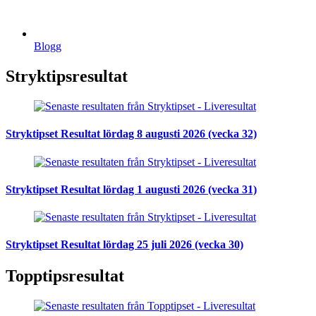
Blogg
Stryktipsresultat
Stryktipset Resultat lördag 8 augusti 2026 (vecka 32)
Stryktipset Resultat lördag 1 augusti 2026 (vecka 31)
Stryktipset Resultat lördag 25 juli 2026 (vecka 30)
Topptipsresultat