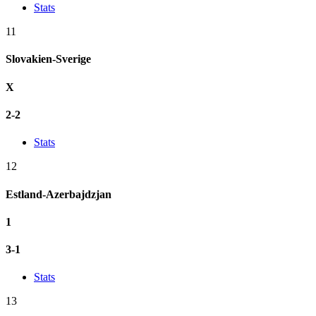
Stats
11
Slovakien-Sverige
X
2-2
Stats
12
Estland-Azerbajdzjan
1
3-1
Stats
13