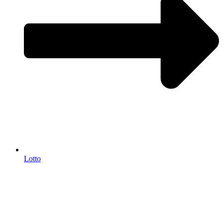
Lotto