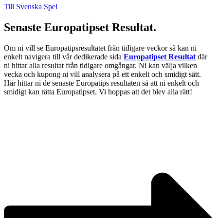
Till Svenska Spel
Senaste Europatipset Resultat.
Om ni vill se Europatipsresultatet från tidigare veckor så kan ni
enkelt navigera till vår dedikerade sida
Europatipset Resultat
där
ni hittar alla resultat från tidigare omgångar. Ni kan välja vilken
vecka och kupong ni vill analysera på ett enkelt och smidigt sätt.
Här hittar ni de senaste Europatips resultaten så att ni enkelt och
smidigt kan rätta Europatipset. Vi hoppas att det blev alla rätt!