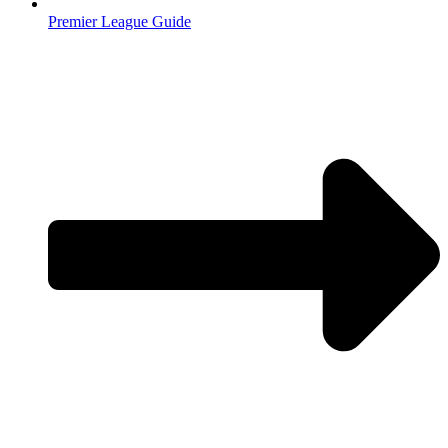
Premier League Guide