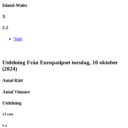
Island-Wales
X
2-2
Stats
Utdelning Från Europatipset
torsdag, 10 oktober
(2024)
Antal Rätt
Antal Vinnare
Utdelning
13 rätt
0
st