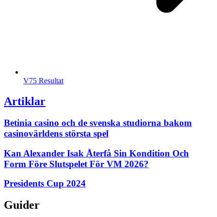
V75 Resultat
Artiklar
Betinia casino och de svenska studiorna bakom
casinovärldens största spel
Kan Alexander Isak Återfå Sin Kondition Och
Form Före Slutspelet För VM 2026?
Presidents Cup 2024
Guider