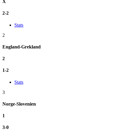
X
2-2
Stats
2
England-Grekland
2
1-2
Stats
3
Norge-Slovenien
1
3-0