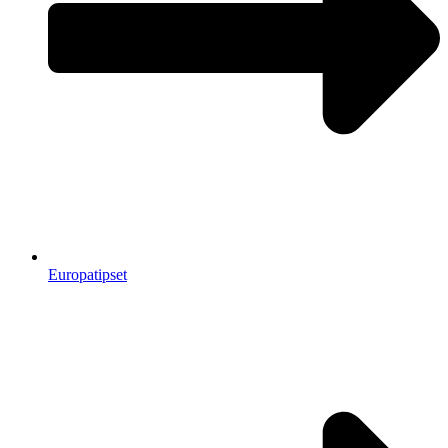
Europatipset