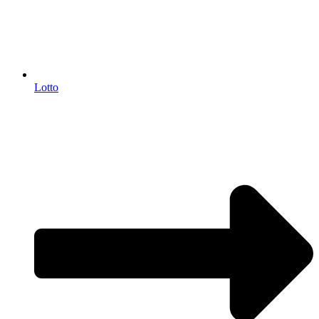
Lotto