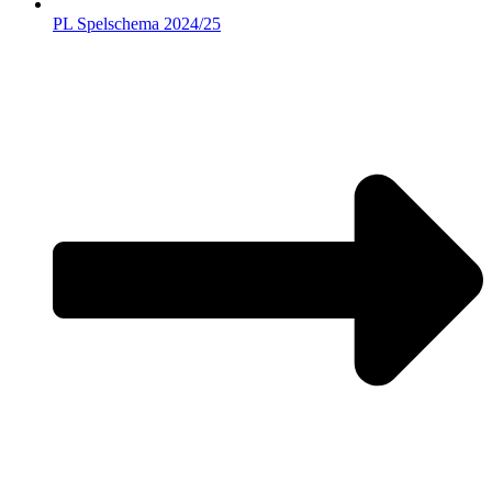
PL Spelschema 2024/25