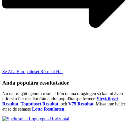
Se Alla Europatipset Resultat Här
Anda populära resultatsidor
Nu när ni gått igenom resultat från denna omgången så kan ni även
utforska fler resultat från andra populära spelformer:
Stryktipset
Resultat
,
Topptipset Resultat
, och
V75 Resultat
. Missa inte heller
att se de senaste
Lotto Resultaten
.