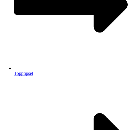
Topptipset