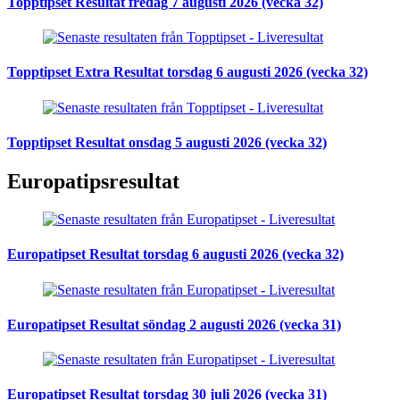
Topptipset Resultat fredag 7 augusti 2026 (vecka 32)
Topptipset Extra Resultat torsdag 6 augusti 2026 (vecka 32)
Topptipset Resultat onsdag 5 augusti 2026 (vecka 32)
Europatipsresultat
Europatipset Resultat torsdag 6 augusti 2026 (vecka 32)
Europatipset Resultat söndag 2 augusti 2026 (vecka 31)
Europatipset Resultat torsdag 30 juli 2026 (vecka 31)