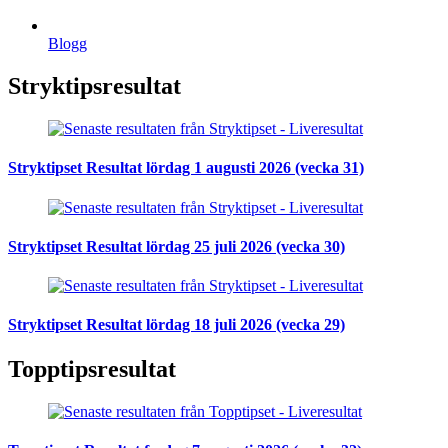
Blogg
Stryktipsresultat
Stryktipset Resultat lördag 1 augusti 2026 (vecka 31)
Stryktipset Resultat lördag 25 juli 2026 (vecka 30)
Stryktipset Resultat lördag 18 juli 2026 (vecka 29)
Topptipsresultat