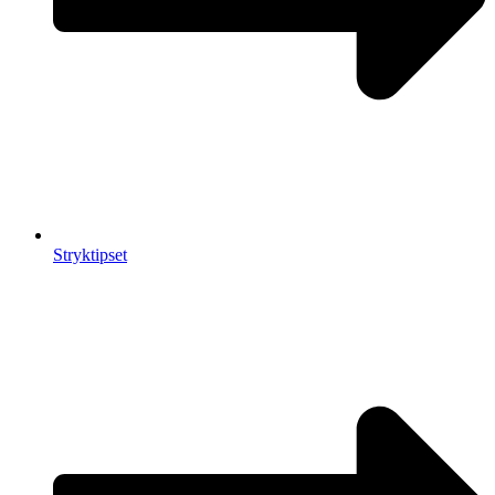
Stryktipset