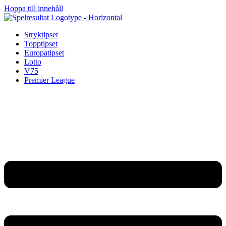
Hoppa till innehåll
Stryktipset
Topptipset
Europatipset
Lotto
V75
Premier League