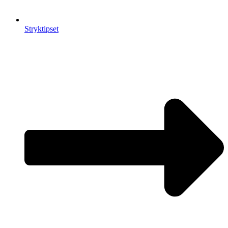
Stryktipset