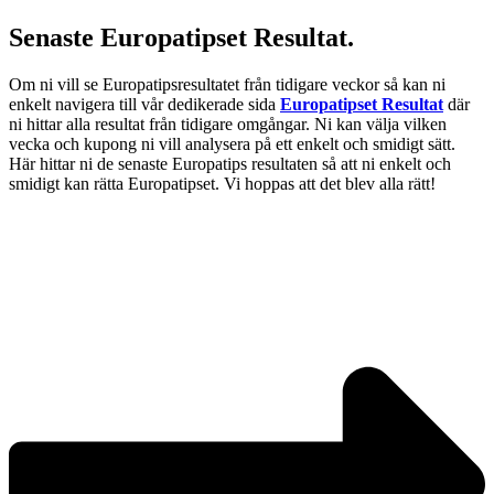
Senaste Europatipset Resultat.
Om ni vill se Europatipsresultatet från tidigare veckor så kan ni
enkelt navigera till vår dedikerade sida
Europatipset Resultat
där
ni hittar alla resultat från tidigare omgångar. Ni kan välja vilken
vecka och kupong ni vill analysera på ett enkelt och smidigt sätt.
Här hittar ni de senaste Europatips resultaten så att ni enkelt och
smidigt kan rätta Europatipset. Vi hoppas att det blev alla rätt!