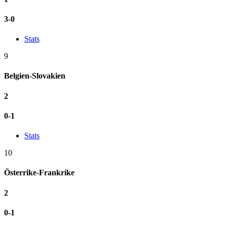
3-0
Stats
9
Belgien-Slovakien
2
0-1
Stats
10
Österrike-Frankrike
2
0-1