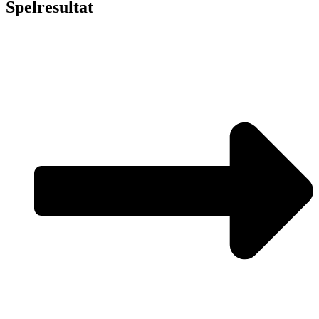
Spelresultat